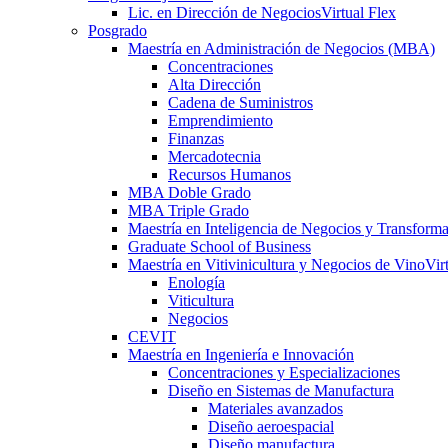
Lic. en Dirección de Negocios
Virtual Flex
Posgrado
Maestría en Administración de Negocios (MBA)
Concentraciones
Alta Dirección
Cadena de Suministros
Emprendimiento
Finanzas
Mercadotecnia
Recursos Humanos
MBA Doble Grado
MBA Triple Grado
Maestría en Inteligencia de Negocios y Transform
Graduate School of Business
Maestría en Vitivinicultura y Negocios de Vino
Vir
Enología
Viticultura
Negocios
CEVIT
Maestría en Ingeniería e Innovación
Concentraciones y Especializaciones
Diseño en Sistemas de Manufactura
Materiales avanzados
Diseño aeroespacial
Diseño manufactura