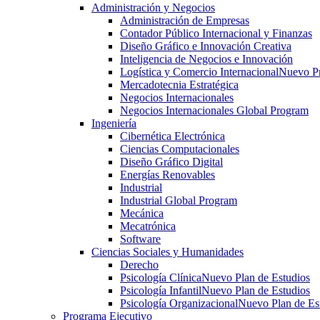
Administración y Negocios
Administración de Empresas
Contador Público Internacional y Finanzas
Diseño Gráfico e Innovación Creativa
Inteligencia de Negocios e Innovación
Logística y Comercio Internacional
Nuevo P
Mercadotecnia Estratégica
Negocios Internacionales
Negocios Internacionales Global Program
Ingeniería
Cibernética Electrónica
Ciencias Computacionales
Diseño Gráfico Digital
Energías Renovables
Industrial
Industrial Global Program
Mecánica
Mecatrónica
Software
Ciencias Sociales y Humanidades
Derecho
Psicología Clínica
Nuevo Plan de Estudios
Psicología Infantil
Nuevo Plan de Estudios
Psicología Organizacional
Nuevo Plan de Es
Programa Ejecutivo