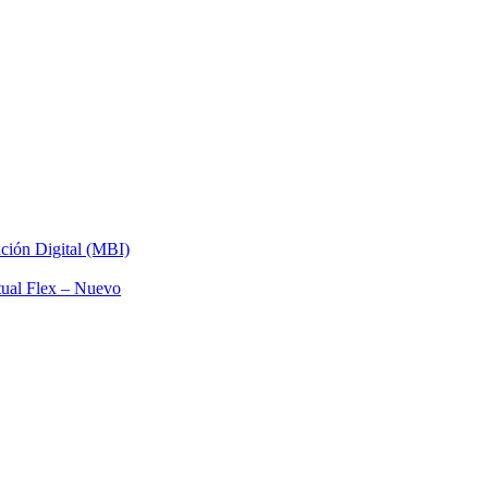
ación Digital (MBI)
tual Flex – Nuevo