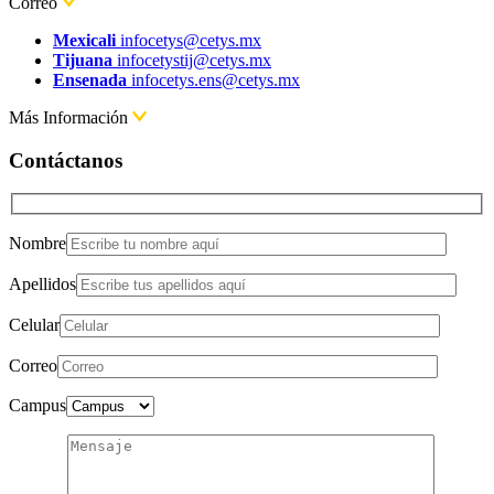
Correo
Mexicali
infocetys@cetys.mx
Tijuana
infocetystij@cetys.mx
Ensenada
infocetys.ens@cetys.mx
Más Información
Contáctanos
Nombre
Apellidos
Celular
Correo
Campus