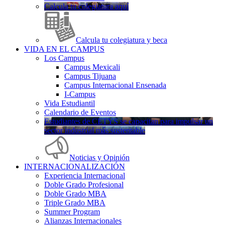
Calcula tu colegiatura aquí
Calcula tu colegiatura y beca
VIDA EN EL CAMPUS
Los Campus
Campus Mexicali
Campus Tijuana
Campus Internacional Ensenada
I-Campus
Vida Estudiantil
Calendario de Eventos
Estudiantes de CETYS se capacitan para impulsar un
sector industrial más sustentable
Noticias y Opinión
INTERNACIONALIZACIÓN
Experiencia Internacional
Doble Grado Profesional
Doble Grado MBA
Triple Grado MBA
Summer Program
Alianzas Internacionales