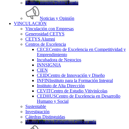
Estudia nuestro Doble Grado
Noticias y Opinión
VINCULACIÓN
Vinculación con Empresas
Generosidad CETYS
CETYS Alumni
Centros de Excelencia
CECE
Centro de Excelencia en Competitividad y
Emprendimiento
Incubadora de Negocios
INNSIGNIA
CIEN
CEID
Centro de Innovación y Diseño
INFIN
Instituto para la Formación Integral
Instituto de Alta Dirección
CEVIT
Centro de Estudio Vitivinícolas
CEDHUS
Centro de Excelencia en Desarrollo
Humano y Social
Sustentable
Investigación
Cátedras Distinguidas
Nuevo Modelo Educativo Conoce más