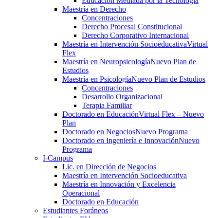
Educación Mediada por la Tecnología
Maestría en Derecho
Concentraciones
Derecho Procesal Constitucional
Derecho Corporativo Internacional
Maestría en Intervención Socioeducativa
Virtual
Flex
Maestría en Neuropsicología
Nuevo Plan de
Estudios
Maestría en Psicología
Nuevo Plan de Estudios
Concentraciones
Desarrollo Organizacional
Terapia Familiar
Doctorado en Educación
Virtual Flex – Nuevo
Plan
Doctorado en Negocios
Nuevo Programa
Doctorado en Ingeniería e Innovación
Nuevo
Programa
I-Campus
Lic. en Dirección de Negocios
Maestría en Intervención Socioeducativa
Maestría en Innovación y Excelencia
Operacional
Doctorado en Educación
Estudiantes Foráneos