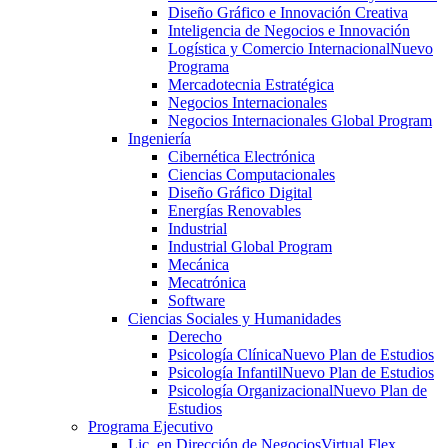
Diseño Gráfico e Innovación Creativa
Inteligencia de Negocios e Innovación
Logística y Comercio Internacional
Nuevo
Programa
Mercadotecnia Estratégica
Negocios Internacionales
Negocios Internacionales Global Program
Ingeniería
Cibernética Electrónica
Ciencias Computacionales
Diseño Gráfico Digital
Energías Renovables
Industrial
Industrial Global Program
Mecánica
Mecatrónica
Software
Ciencias Sociales y Humanidades
Derecho
Psicología Clínica
Nuevo Plan de Estudios
Psicología Infantil
Nuevo Plan de Estudios
Psicología Organizacional
Nuevo Plan de
Estudios
Programa Ejecutivo
Lic. en Dirección de Negocios
Virtual Flex