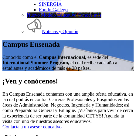
SINERGIA
Fondo Gallego
Nuevo Modelo Educativo Conoce más
Noticias y Opinión
Campus Ensenada
Conocido como el
Campus Internacional
, es sede del
International Summer Program,
el cual recibe cada año a
estudiantes y académicos de más de 20 países.
¡Ven y conócenos!
En Campus Ensenada contamos con una amplia oferta educativa, en
la cual podrás encontrar Carreras Profesionales y Posgrados en las
áreas de Administración, Negocios, Ingeniería y Humanidades; así
como Preparatoria General y Bilingüe. ¡Visítanos para vivir de cerca
la experiencia de ser parte de la comunidad CETYS! Agenda tu
visita con uno de nuestros asesores educativos.
Contacta a un asesor educativo