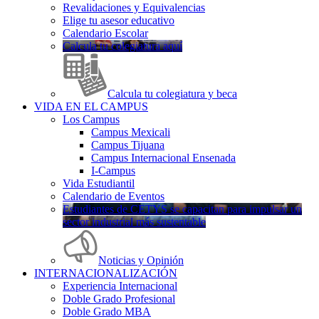
Revalidaciones y Equivalencias
Elige tu asesor educativo
Calendario Escolar
Calcula tu colegiatura aquí
Calcula tu colegiatura y beca
VIDA EN EL CAMPUS
Los Campus
Campus Mexicali
Campus Tijuana
Campus Internacional Ensenada
I-Campus
Vida Estudiantil
Calendario de Eventos
Estudiantes de CETYS se capacitan para impulsar un
sector industrial más sustentable
Noticias y Opinión
INTERNACIONALIZACIÓN
Experiencia Internacional
Doble Grado Profesional
Doble Grado MBA