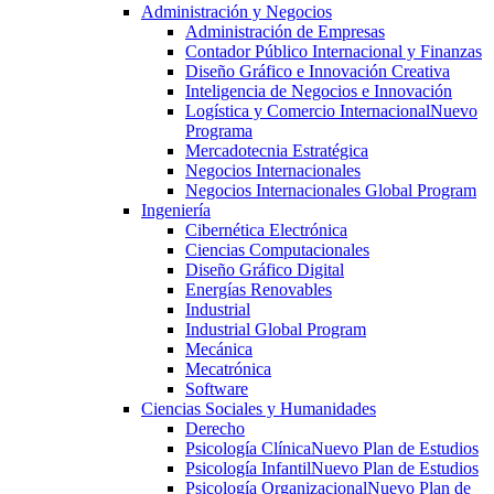
Administración y Negocios
Administración de Empresas
Contador Público Internacional y Finanzas
Diseño Gráfico e Innovación Creativa
Inteligencia de Negocios e Innovación
Logística y Comercio Internacional
Nuevo
Programa
Mercadotecnia Estratégica
Negocios Internacionales
Negocios Internacionales Global Program
Ingeniería
Cibernética Electrónica
Ciencias Computacionales
Diseño Gráfico Digital
Energías Renovables
Industrial
Industrial Global Program
Mecánica
Mecatrónica
Software
Ciencias Sociales y Humanidades
Derecho
Psicología Clínica
Nuevo Plan de Estudios
Psicología Infantil
Nuevo Plan de Estudios
Psicología Organizacional
Nuevo Plan de