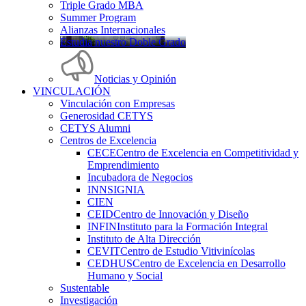
Triple Grado MBA
Summer Program
Alianzas Internacionales
Estudia nuestro Doble Grado
Noticias y Opinión
VINCULACIÓN
Vinculación con Empresas
Generosidad CETYS
CETYS Alumni
Centros de Excelencia
CECE
Centro de Excelencia en Competitividad y
Emprendimiento
Incubadora de Negocios
INNSIGNIA
CIEN
CEID
Centro de Innovación y Diseño
INFIN
Instituto para la Formación Integral
Instituto de Alta Dirección
CEVIT
Centro de Estudio Vitivinícolas
CEDHUS
Centro de Excelencia en Desarrollo
Humano y Social
Sustentable
Investigación