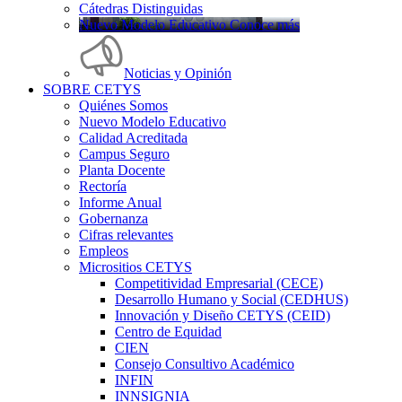
Cátedras Distinguidas
Nuevo Modelo Educativo Conoce más
Noticias y Opinión
SOBRE CETYS
Quiénes Somos
Nuevo Modelo Educativo
Calidad Acreditada
Campus Seguro
Planta Docente
Rectoría
Informe Anual
Gobernanza
Cifras relevantes
Empleos
Micrositios CETYS
Competitividad Empresarial (CECE)
Desarrollo Humano y Social (CEDHUS)
Innovación y Diseño CETYS (CEID)
Centro de Equidad
CIEN
Consejo Consultivo Académico
INFIN
INNSIGNIA