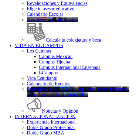
Revalidaciones y Equivalencias
Elige tu asesor educativo
Calendario Escolar
Calcula tu colegiatura aquí
Calcula tu colegiatura y beca
VIDA EN EL CAMPUS
Los Campus
Campus Mexicali
Campus Tijuana
Campus Internacional Ensenada
I-Campus
Vida Estudiantil
Calendario de Eventos
Estudiantes de CETYS se capacitan para impulsar un
sector industrial más sustentable
Noticias y Opinión
INTERNACIONALIZACIÓN
Experiencia Internacional
Doble Grado Profesional
Doble Grado MBA