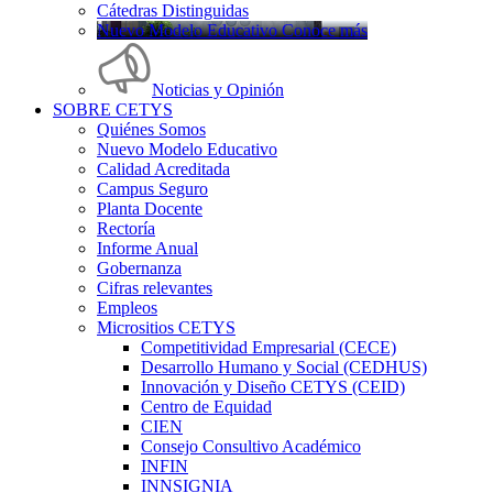
Cátedras Distinguidas
Nuevo Modelo Educativo Conoce más
Noticias y Opinión
SOBRE CETYS
Quiénes Somos
Nuevo Modelo Educativo
Calidad Acreditada
Campus Seguro
Planta Docente
Rectoría
Informe Anual
Gobernanza
Cifras relevantes
Empleos
Micrositios CETYS
Competitividad Empresarial (CECE)
Desarrollo Humano y Social (CEDHUS)
Innovación y Diseño CETYS (CEID)
Centro de Equidad
CIEN
Consejo Consultivo Académico
INFIN
INNSIGNIA