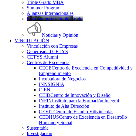
Triple Grado MBA
Summer Program
Alianzas Internacionales
Estudia nuestro Doble Grado
Noticias y Opinión
VINCULACIÓN
Vinculación con Empresas
Generosidad CETYS
CETYS Alumni
Centros de Excelencia
CECE
Centro de Excelencia en Competitividad y
Emprendimiento
Incubadora de Negocios
INNSIGNIA
CIEN
CEID
Centro de Innovación y Diseño
INFIN
Instituto para la Formación Integral
Instituto de Alta Dirección
CEVIT
Centro de Estudio Vitivinícolas
CEDHUS
Centro de Excelencia en Desarrollo
Humano y Social
Sustentable
Investigación