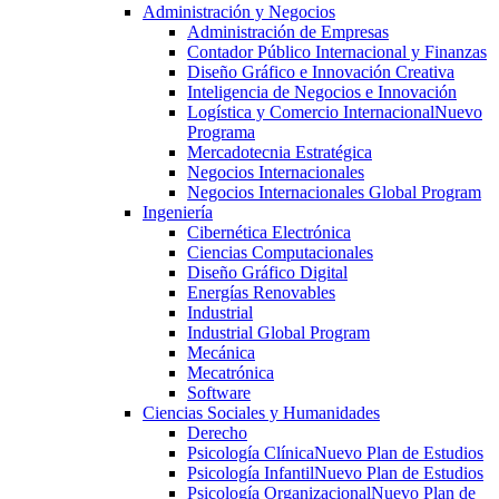
Administración y Negocios
Administración de Empresas
Contador Público Internacional y Finanzas
Diseño Gráfico e Innovación Creativa
Inteligencia de Negocios e Innovación
Logística y Comercio Internacional
Nuevo
Programa
Mercadotecnia Estratégica
Negocios Internacionales
Negocios Internacionales Global Program
Ingeniería
Cibernética Electrónica
Ciencias Computacionales
Diseño Gráfico Digital
Energías Renovables
Industrial
Industrial Global Program
Mecánica
Mecatrónica
Software
Ciencias Sociales y Humanidades
Derecho
Psicología Clínica
Nuevo Plan de Estudios
Psicología Infantil
Nuevo Plan de Estudios
Psicología Organizacional
Nuevo Plan de