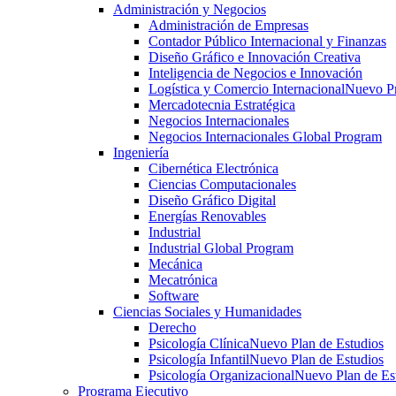
Administración y Negocios
Administración de Empresas
Contador Público Internacional y Finanzas
Diseño Gráfico e Innovación Creativa
Inteligencia de Negocios e Innovación
Logística y Comercio Internacional
Nuevo P
Mercadotecnia Estratégica
Negocios Internacionales
Negocios Internacionales Global Program
Ingeniería
Cibernética Electrónica
Ciencias Computacionales
Diseño Gráfico Digital
Energías Renovables
Industrial
Industrial Global Program
Mecánica
Mecatrónica
Software
Ciencias Sociales y Humanidades
Derecho
Psicología Clínica
Nuevo Plan de Estudios
Psicología Infantil
Nuevo Plan de Estudios
Psicología Organizacional
Nuevo Plan de Es
Programa Ejecutivo