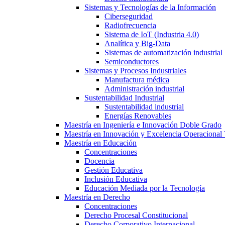
Sistemas y Tecnologías de la Información
Ciberseguridad
Radiofrecuencia
Sistema de IoT (Industria 4.0)
Analítica y Big-Data
Sistemas de automatización industrial
Semiconductores
Sistemas y Procesos Industriales
Manufactura médica
Administración industrial
Sustentabilidad Industrial
Sustentabilidad industrial
Energías Renovables
Maestría en Ingeniería e Innovación Doble Grado
Maestría en Innovación y Excelencia Operacional 
Maestría en Educación
Concentraciones
Docencia
Gestión Educativa
Inclusión Educativa
Educación Mediada por la Tecnología
Maestría en Derecho
Concentraciones
Derecho Procesal Constitucional
Derecho Corporativo Internacional