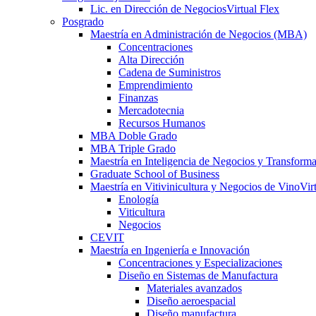
Lic. en Dirección de Negocios
Virtual Flex
Posgrado
Maestría en Administración de Negocios (MBA)
Concentraciones
Alta Dirección
Cadena de Suministros
Emprendimiento
Finanzas
Mercadotecnia
Recursos Humanos
MBA Doble Grado
MBA Triple Grado
Maestría en Inteligencia de Negocios y Transform
Graduate School of Business
Maestría en Vitivinicultura y Negocios de Vino
Vir
Enología
Viticultura
Negocios
CEVIT
Maestría en Ingeniería e Innovación
Concentraciones y Especializaciones
Diseño en Sistemas de Manufactura
Materiales avanzados
Diseño aeroespacial
Diseño manufactura