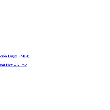
ación Digital (MBI)
tual Flex – Nuevo