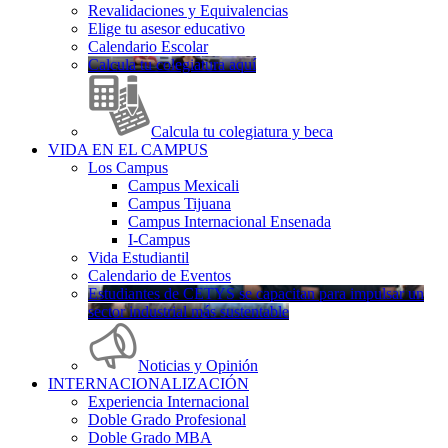
Revalidaciones y Equivalencias
Elige tu asesor educativo
Calendario Escolar
Calcula tu colegiatura aquí
Calcula tu colegiatura y beca
VIDA EN EL CAMPUS
Los Campus
Campus Mexicali
Campus Tijuana
Campus Internacional Ensenada
I-Campus
Vida Estudiantil
Calendario de Eventos
Estudiantes de CETYS se capacitan para impulsar un
sector industrial más sustentable
Noticias y Opinión
INTERNACIONALIZACIÓN
Experiencia Internacional
Doble Grado Profesional
Doble Grado MBA