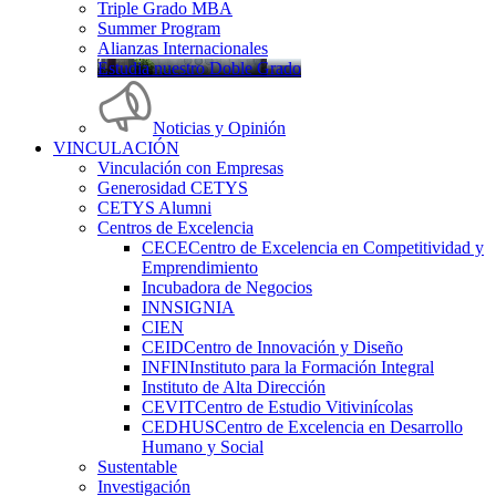
Triple Grado MBA
Summer Program
Alianzas Internacionales
Estudia nuestro Doble Grado
Noticias y Opinión
VINCULACIÓN
Vinculación con Empresas
Generosidad CETYS
CETYS Alumni
Centros de Excelencia
CECE
Centro de Excelencia en Competitividad y
Emprendimiento
Incubadora de Negocios
INNSIGNIA
CIEN
CEID
Centro de Innovación y Diseño
INFIN
Instituto para la Formación Integral
Instituto de Alta Dirección
CEVIT
Centro de Estudio Vitivinícolas
CEDHUS
Centro de Excelencia en Desarrollo
Humano y Social
Sustentable
Investigación