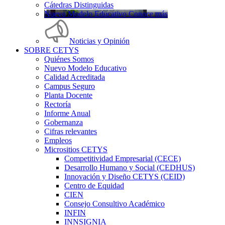
Cátedras Distinguidas
Nuevo Modelo Educativo Conoce más
Noticias y Opinión
SOBRE CETYS
Quiénes Somos
Nuevo Modelo Educativo
Calidad Acreditada
Campus Seguro
Planta Docente
Rectoría
Informe Anual
Gobernanza
Cifras relevantes
Empleos
Micrositios CETYS
Competitividad Empresarial (CECE)
Desarrollo Humano y Social (CEDHUS)
Innovación y Diseño CETYS (CEID)
Centro de Equidad
CIEN
Consejo Consultivo Académico
INFIN
INNSIGNIA