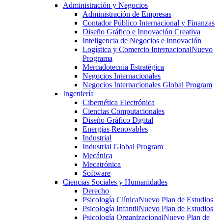
Administración y Negocios
Administración de Empresas
Contador Público Internacional y Finanzas
Diseño Gráfico e Innovación Creativa
Inteligencia de Negocios e Innovación
Logística y Comercio Internacional
Nuevo
Programa
Mercadotecnia Estratégica
Negocios Internacionales
Negocios Internacionales Global Program
Ingeniería
Cibernética Electrónica
Ciencias Computacionales
Diseño Gráfico Digital
Energías Renovables
Industrial
Industrial Global Program
Mecánica
Mecatrónica
Software
Ciencias Sociales y Humanidades
Derecho
Psicología Clínica
Nuevo Plan de Estudios
Psicología Infantil
Nuevo Plan de Estudios
Psicología Organizacional
Nuevo Plan de