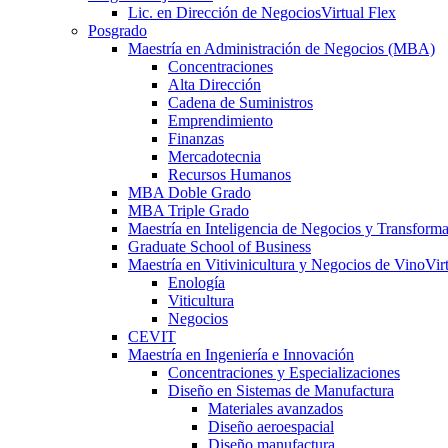
Lic. en Dirección de Negocios
Virtual Flex
Posgrado
Maestría en Administración de Negocios (MBA)
Concentraciones
Alta Dirección
Cadena de Suministros
Emprendimiento
Finanzas
Mercadotecnia
Recursos Humanos
MBA Doble Grado
MBA Triple Grado
Maestría en Inteligencia de Negocios y Transform
Graduate School of Business
Maestría en Vitivinicultura y Negocios de Vino
Vir
Enología
Viticultura
Negocios
CEVIT
Maestría en Ingeniería e Innovación
Concentraciones y Especializaciones
Diseño en Sistemas de Manufactura
Materiales avanzados
Diseño aeroespacial
Diseño manufactura