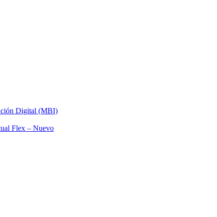
ación Digital (MBI)
tual Flex – Nuevo