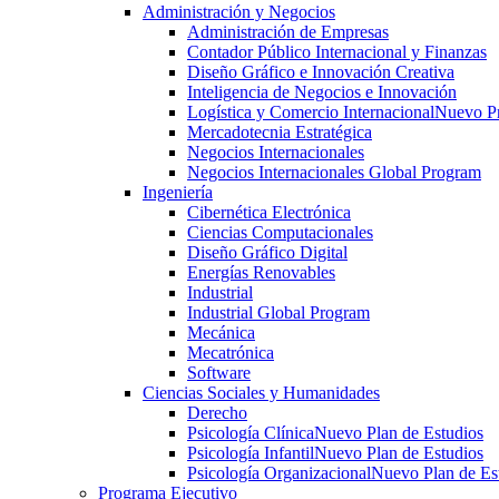
Administración y Negocios
Administración de Empresas
Contador Público Internacional y Finanzas
Diseño Gráfico e Innovación Creativa
Inteligencia de Negocios e Innovación
Logística y Comercio Internacional
Nuevo P
Mercadotecnia Estratégica
Negocios Internacionales
Negocios Internacionales Global Program
Ingeniería
Cibernética Electrónica
Ciencias Computacionales
Diseño Gráfico Digital
Energías Renovables
Industrial
Industrial Global Program
Mecánica
Mecatrónica
Software
Ciencias Sociales y Humanidades
Derecho
Psicología Clínica
Nuevo Plan de Estudios
Psicología Infantil
Nuevo Plan de Estudios
Psicología Organizacional
Nuevo Plan de Es
Programa Ejecutivo