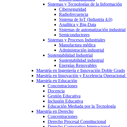
Sistemas y Tecnologías de la Información
Ciberseguridad
Radiofrecuencia
Sistema de IoT (Industria 4.0)
Analítica y Big-Data
Sistemas de automatización industrial
Semiconductores
Sistemas y Procesos Industriales
Manufactura médica
Administración industrial
Sustentabilidad Industrial
Sustentabilidad industrial
Energías Renovables
Maestría en Ingeniería e Innovación Doble Grado
Maestría en Innovación y Excelencia Operacional 
Maestría en Educación
Concentraciones
Docencia
Gestión Educativa
Inclusión Educativa
Educación Mediada por la Tecnología
Maestría en Derecho
Concentraciones
Derecho Procesal Constitucional
Derecho Corporativo Internacional