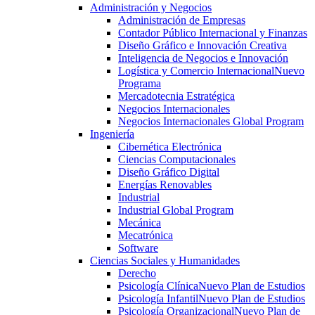
Administración y Negocios
Administración de Empresas
Contador Público Internacional y Finanzas
Diseño Gráfico e Innovación Creativa
Inteligencia de Negocios e Innovación
Logística y Comercio Internacional
Nuevo
Programa
Mercadotecnia Estratégica
Negocios Internacionales
Negocios Internacionales Global Program
Ingeniería
Cibernética Electrónica
Ciencias Computacionales
Diseño Gráfico Digital
Energías Renovables
Industrial
Industrial Global Program
Mecánica
Mecatrónica
Software
Ciencias Sociales y Humanidades
Derecho
Psicología Clínica
Nuevo Plan de Estudios
Psicología Infantil
Nuevo Plan de Estudios
Psicología Organizacional
Nuevo Plan de