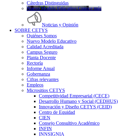
Cátedras Distinguidas
Nuevo Modelo Educativo Conoce más
Noticias y Opinión
SOBRE CETYS
Quiénes Somos
Nuevo Modelo Educativo
Calidad Acreditada
Campus Seguro
Planta Docente
Rectoría
Informe Anual
Gobernanza
Cifras relevantes
Empleos
Micrositios CETYS
Competitividad Empresarial (CECE)
Desarrollo Humano y Social (CEDHUS)
Innovación y Diseño CETYS (CEID)
Centro de Equidad
CIEN
Consejo Consultivo Académico
INFIN
INNSIGNIA