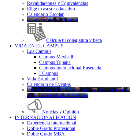
Revalidaciones y Equivalencias
Elige tu asesor educativo
Calendario Escolar
Calcula tu colegiatura aquí
Calcula tu colegiatura y beca
VIDA EN EL CAMPUS
Los Campus
Campus Mexicali
Campus Tijuana
Campus Internacional Ensenada
I-Campus
Vida Estudiantil
Calendario de Eventos
Estudiantes de CETYS se capacitan para impulsar un
sector industrial más sustentable
Noticias y Opinión
INTERNACIONALIZACIÓN
Experiencia Internacional
Doble Grado Profesional
Doble Grado MBA