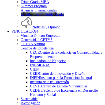
Triple Grado MBA
Summer Program
Alianzas Internacionales
Estudia nuestro Doble Grado
Noticias y Opinión
VINCULACIÓN
Vinculación con Empresas
Generosidad CETYS
CETYS Alumni
Centros de Excelencia
CECE
Centro de Excelencia en Competitividad y
Emprendimiento
Incubadora de Negocios
INNSIGNIA
CIEN
CEID
Centro de Innovación y Diseño
INFIN
Instituto para la Formación Integral
Instituto de Alta Dirección
CEVIT
Centro de Estudio Vitivinícolas
CEDHUS
Centro de Excelencia en Desarrollo
Humano y Social
Sustentable
Investigación