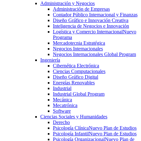
Administración y Negocios
Administración de Empresas
Contador Público Internacional y Finanzas
Diseño Gráfico e Innovación Creativa
Inteligencia de Negocios e Innovación
Logística y Comercio Internacional
Nuevo
Programa
Mercadotecnia Estratégica
Negocios Internacionales
Negocios Internacionales Global Program
Ingeniería
Cibernética Electrónica
Ciencias Computacionales
Diseño Gráfico Digital
Energías Renovables
Industrial
Industrial Global Program
Mecánica
Mecatrónica
Software
Ciencias Sociales y Humanidades
Derecho
Psicología Clínica
Nuevo Plan de Estudios
Psicología Infantil
Nuevo Plan de Estudios
Psicología Organizacional
Nuevo Plan de