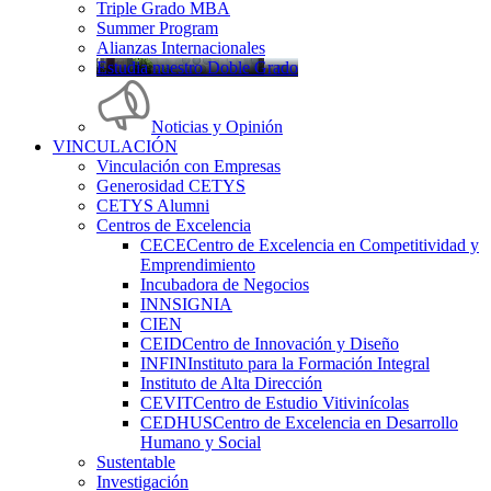
Triple Grado MBA
Summer Program
Alianzas Internacionales
Estudia nuestro Doble Grado
Noticias y Opinión
VINCULACIÓN
Vinculación con Empresas
Generosidad CETYS
CETYS Alumni
Centros de Excelencia
CECE
Centro de Excelencia en Competitividad y
Emprendimiento
Incubadora de Negocios
INNSIGNIA
CIEN
CEID
Centro de Innovación y Diseño
INFIN
Instituto para la Formación Integral
Instituto de Alta Dirección
CEVIT
Centro de Estudio Vitivinícolas
CEDHUS
Centro de Excelencia en Desarrollo
Humano y Social
Sustentable
Investigación