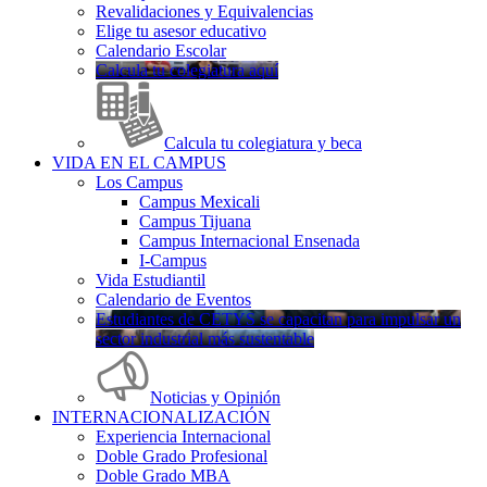
Revalidaciones y Equivalencias
Elige tu asesor educativo
Calendario Escolar
Calcula tu colegiatura aquí
Calcula tu colegiatura y beca
VIDA EN EL CAMPUS
Los Campus
Campus Mexicali
Campus Tijuana
Campus Internacional Ensenada
I-Campus
Vida Estudiantil
Calendario de Eventos
Estudiantes de CETYS se capacitan para impulsar un
sector industrial más sustentable
Noticias y Opinión
INTERNACIONALIZACIÓN
Experiencia Internacional
Doble Grado Profesional
Doble Grado MBA