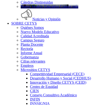
Cátedras Distinguidas
Nuevo Modelo Educativo Conoce más
Noticias y Opinión
SOBRE CETYS
Quiénes Somos
Nuevo Modelo Educativo
Calidad Acreditada
Campus Seguro
Planta Docente
Rectoría
Informe Anual
Gobernanza
Cifras relevantes
Empleos
Micrositios CETYS
Competitividad Empresarial (CECE)
Desarrollo Humano y Social (CEDHUS)
Innovación y Diseño CETYS (CEID)
Centro de Equidad
CIEN
Consejo Consultivo Académico
INFIN
INNSIGNIA