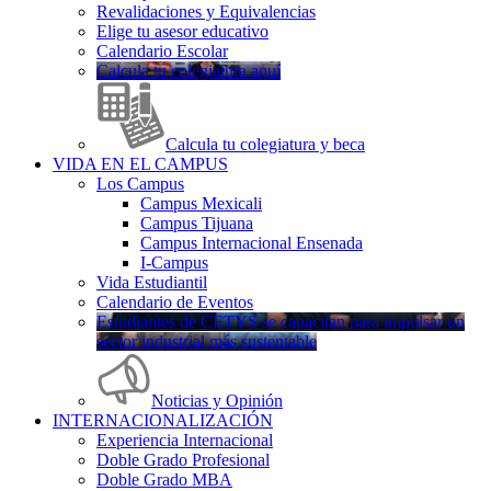
Revalidaciones y Equivalencias
Elige tu asesor educativo
Calendario Escolar
Calcula tu colegiatura aquí
Calcula tu colegiatura y beca
VIDA EN EL CAMPUS
Los Campus
Campus Mexicali
Campus Tijuana
Campus Internacional Ensenada
I-Campus
Vida Estudiantil
Calendario de Eventos
Estudiantes de CETYS se capacitan para impulsar un
sector industrial más sustentable
Noticias y Opinión
INTERNACIONALIZACIÓN
Experiencia Internacional
Doble Grado Profesional
Doble Grado MBA