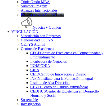
Triple Grado MBA
Summer Program
Alianzas Internacionales
Estudia nuestro Doble Grado
Noticias y Opinión
VINCULACIÓN
Vinculación con Empresas
Generosidad CETYS
CETYS Alumni
Centros de Excelencia
CECE
Centro de Excelencia en Competitividad y
Emprendimiento
Incubadora de Negocios
INNSIGNIA
CIEN
CEID
Centro de Innovación y Diseño
INFIN
Instituto para la Formación Integral
Instituto de Alta Dirección
CEVIT
Centro de Estudio Vitivinícolas
CEDHUS
Centro de Excelencia en Desarrollo
Humano y Social
Sustentable
Investigación