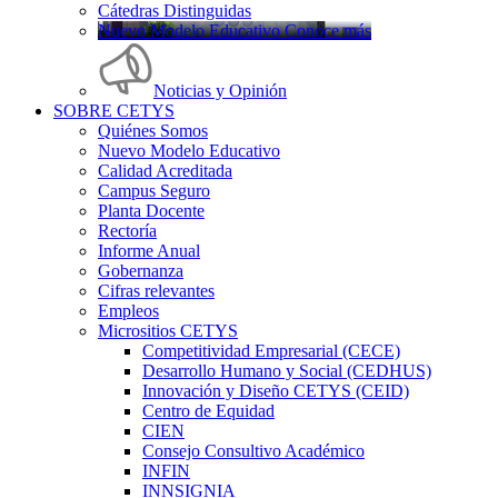
Cátedras Distinguidas
Nuevo Modelo Educativo Conoce más
Noticias y Opinión
SOBRE CETYS
Quiénes Somos
Nuevo Modelo Educativo
Calidad Acreditada
Campus Seguro
Planta Docente
Rectoría
Informe Anual
Gobernanza
Cifras relevantes
Empleos
Micrositios CETYS
Competitividad Empresarial (CECE)
Desarrollo Humano y Social (CEDHUS)
Innovación y Diseño CETYS (CEID)
Centro de Equidad
CIEN
Consejo Consultivo Académico
INFIN
INNSIGNIA