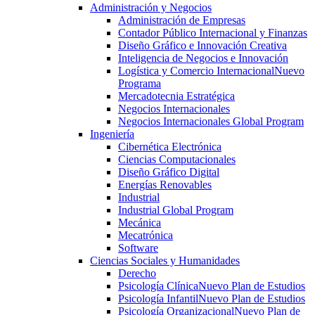
Administración y Negocios
Administración de Empresas
Contador Público Internacional y Finanzas
Diseño Gráfico e Innovación Creativa
Inteligencia de Negocios e Innovación
Logística y Comercio Internacional
Nuevo
Programa
Mercadotecnia Estratégica
Negocios Internacionales
Negocios Internacionales Global Program
Ingeniería
Cibernética Electrónica
Ciencias Computacionales
Diseño Gráfico Digital
Energías Renovables
Industrial
Industrial Global Program
Mecánica
Mecatrónica
Software
Ciencias Sociales y Humanidades
Derecho
Psicología Clínica
Nuevo Plan de Estudios
Psicología Infantil
Nuevo Plan de Estudios
Psicología Organizacional
Nuevo Plan de