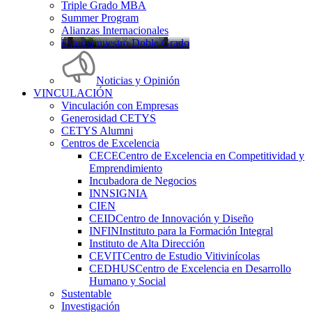
Triple Grado MBA
Summer Program
Alianzas Internacionales
Estudia nuestro Doble Grado
Noticias y Opinión
VINCULACIÓN
Vinculación con Empresas
Generosidad CETYS
CETYS Alumni
Centros de Excelencia
CECE
Centro de Excelencia en Competitividad y
Emprendimiento
Incubadora de Negocios
INNSIGNIA
CIEN
CEID
Centro de Innovación y Diseño
INFIN
Instituto para la Formación Integral
Instituto de Alta Dirección
CEVIT
Centro de Estudio Vitivinícolas
CEDHUS
Centro de Excelencia en Desarrollo
Humano y Social
Sustentable
Investigación