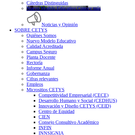
Cátedras Distinguidas
Nuevo Modelo Educativo Conoce más
Noticias y Opinión
SOBRE CETYS
Quiénes Somos
Nuevo Modelo Educativo
Calidad Acreditada
Campus Seguro
Planta Docente
Rectoría
Informe Anual
Gobernanza
Cifras relevantes
Empleos
Micrositios CETYS
Competitividad Empresarial (CECE)
Desarrollo Humano y Social (CEDHUS)
Innovación y Diseño CETYS (CEID)
Centro de Equidad
CIEN
Consejo Consultivo Académico
INFIN
INNSIGNIA