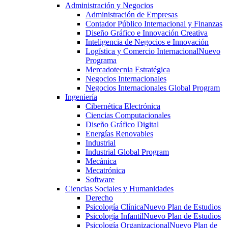
Administración y Negocios
Administración de Empresas
Contador Público Internacional y Finanzas
Diseño Gráfico e Innovación Creativa
Inteligencia de Negocios e Innovación
Logística y Comercio Internacional
Nuevo
Programa
Mercadotecnia Estratégica
Negocios Internacionales
Negocios Internacionales Global Program
Ingeniería
Cibernética Electrónica
Ciencias Computacionales
Diseño Gráfico Digital
Energías Renovables
Industrial
Industrial Global Program
Mecánica
Mecatrónica
Software
Ciencias Sociales y Humanidades
Derecho
Psicología Clínica
Nuevo Plan de Estudios
Psicología Infantil
Nuevo Plan de Estudios
Psicología Organizacional
Nuevo Plan de