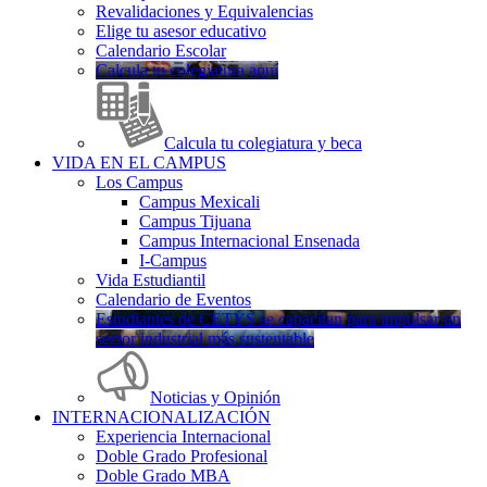
Revalidaciones y Equivalencias
Elige tu asesor educativo
Calendario Escolar
Calcula tu colegiatura aquí
Calcula tu colegiatura y beca
VIDA EN EL CAMPUS
Los Campus
Campus Mexicali
Campus Tijuana
Campus Internacional Ensenada
I-Campus
Vida Estudiantil
Calendario de Eventos
Estudiantes de CETYS se capacitan para impulsar un
sector industrial más sustentable
Noticias y Opinión
INTERNACIONALIZACIÓN
Experiencia Internacional
Doble Grado Profesional
Doble Grado MBA