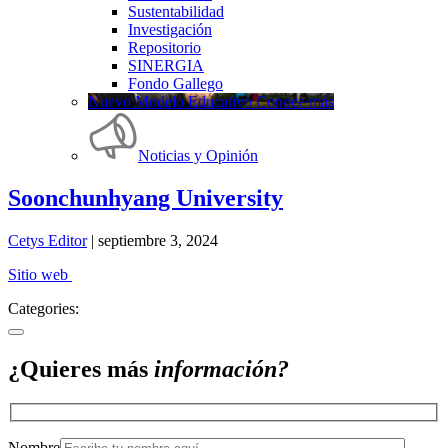
Sustentabilidad
Investigación
Repositorio
SINERGIA
Fondo Gallego
Nuevo Modelo Educativo Conoce más
Noticias y Opinión
Soonchunhyang University
Cetys Editor
|
septiembre 3, 2024
Sitio web
Categories:
¿Quieres más
información?
Nombre