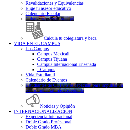
Revalidaciones y Equivalencias
Elige tu asesor educativo
Calendario Escolar
Calcula tu colegiatura aquí
Calcula tu colegiatura y beca
VIDA EN EL CAMPUS
Los Campus
Campus Mexicali
Campus Tijuana
Campus Internacional Ensenada
I-Campus
Vida Estudiantil
Calendario de Eventos
Estudiantes de CETYS se capacitan para impulsar un
sector industrial más sustentable
Noticias y Opinión
INTERNACIONALIZACIÓN
Experiencia Internacional
Doble Grado Profesional
Doble Grado MBA