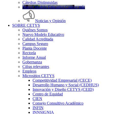
Cátedras Distinguidas
Nuevo Modelo Educativo Conoce más
Noticias y Opinión
SOBRE CETYS
Quiénes Somos
Nuevo Modelo Educativo
Calidad Acreditada
Campus Seguro
Planta Docente
Rectoría
Informe Anual
Gobernanza
Cifras relevantes
Empleos
Micrositios CETYS
Competitividad Empresarial (CECE)
Desarrollo Humano y Social (CEDHUS)
Innovación y Diseño CETYS (CEID)
Centro de Equidad
CIEN
Consejo Consultivo Académico
INFIN
INNSIGNIA