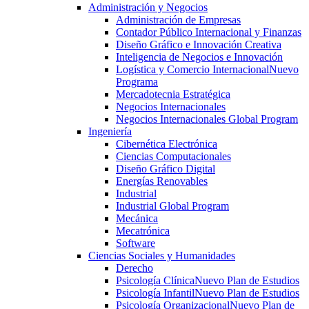
Administración y Negocios
Administración de Empresas
Contador Público Internacional y Finanzas
Diseño Gráfico e Innovación Creativa
Inteligencia de Negocios e Innovación
Logística y Comercio Internacional
Nuevo
Programa
Mercadotecnia Estratégica
Negocios Internacionales
Negocios Internacionales Global Program
Ingeniería
Cibernética Electrónica
Ciencias Computacionales
Diseño Gráfico Digital
Energías Renovables
Industrial
Industrial Global Program
Mecánica
Mecatrónica
Software
Ciencias Sociales y Humanidades
Derecho
Psicología Clínica
Nuevo Plan de Estudios
Psicología Infantil
Nuevo Plan de Estudios
Psicología Organizacional
Nuevo Plan de