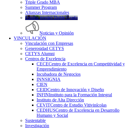
Triple Grado MBA
Summer Program
Alianzas Internacionales
Estudia nuestro Doble Grado
Noticias y Opinión
VINCULACIÓN
Vinculación con Empresas
Generosidad CETYS
CETYS Alumni
Centros de Excelencia
CECE
Centro de Excelencia en Competitividad y
Emprendimiento
Incubadora de Negocios
INNSIGNIA
CIEN
CEID
Centro de Innovación y Diseño
INFIN
Instituto para la Formación Integral
Instituto de Alta Dirección
CEVIT
Centro de Estudio Vitivinícolas
CEDHUS
Centro de Excelencia en Desarrollo
Humano y Social
Sustentable
Investigación