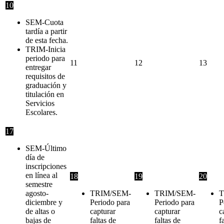
10
SEM-Cuota
tardía a partir
de esta fecha.
TRIM-Inicia
periodo para
11
12
13
entregar
requisitos de
graduación y
titulación en
Servicios
Escolares.
17
SEM-Último
día de
inscripciones
en línea al
18
19
20
semestre
agosto-
TRIM/SEM-
TRIM/SEM-
T
diciembre y
Periodo para
Periodo para
P
de altas o
capturar
capturar
c
bajas de
faltas de
faltas de
f