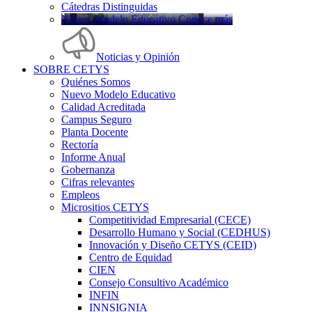
Cátedras Distinguidas
Nuevo Modelo Educativo Conoce más
Noticias y Opinión
SOBRE CETYS
Quiénes Somos
Nuevo Modelo Educativo
Calidad Acreditada
Campus Seguro
Planta Docente
Rectoría
Informe Anual
Gobernanza
Cifras relevantes
Empleos
Micrositios CETYS
Competitividad Empresarial (CECE)
Desarrollo Humano y Social (CEDHUS)
Innovación y Diseño CETYS (CEID)
Centro de Equidad
CIEN
Consejo Consultivo Académico
INFIN
INNSIGNIA