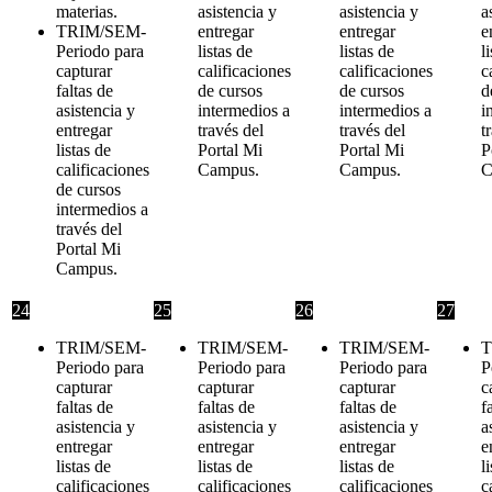
materias.
asistencia y
asistencia y
a
TRIM/SEM-
entregar
entregar
e
Periodo para
listas de
listas de
l
capturar
calificaciones
calificaciones
c
faltas de
de cursos
de cursos
d
asistencia y
intermedios a
intermedios a
i
entregar
través del
través del
t
listas de
Portal Mi
Portal Mi
P
calificaciones
Campus.
Campus.
C
de cursos
intermedios a
través del
Portal Mi
Campus.
24
25
26
27
TRIM/SEM-
TRIM/SEM-
TRIM/SEM-
T
Periodo para
Periodo para
Periodo para
P
capturar
capturar
capturar
c
faltas de
faltas de
faltas de
f
asistencia y
asistencia y
asistencia y
a
entregar
entregar
entregar
e
listas de
listas de
listas de
l
calificaciones
calificaciones
calificaciones
c