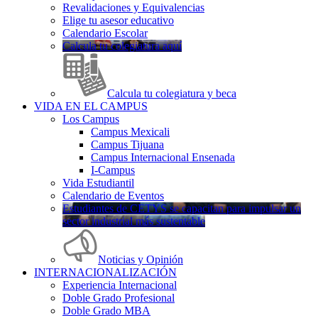
Revalidaciones y Equivalencias
Elige tu asesor educativo
Calendario Escolar
Calcula tu colegiatura aquí
Calcula tu colegiatura y beca
VIDA EN EL CAMPUS
Los Campus
Campus Mexicali
Campus Tijuana
Campus Internacional Ensenada
I-Campus
Vida Estudiantil
Calendario de Eventos
Estudiantes de CETYS se capacitan para impulsar un
sector industrial más sustentable
Noticias y Opinión
INTERNACIONALIZACIÓN
Experiencia Internacional
Doble Grado Profesional
Doble Grado MBA