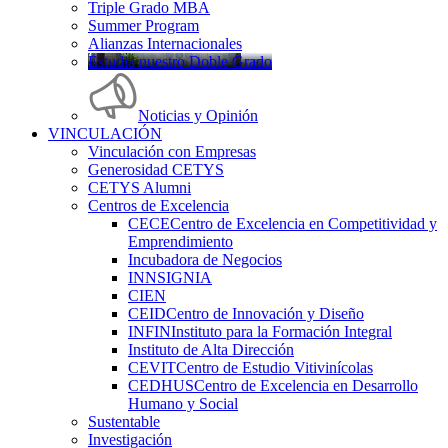
Triple Grado MBA
Summer Program
Alianzas Internacionales
Estudia nuestro Doble Grado
Noticias y Opinión
VINCULACIÓN
Vinculación con Empresas
Generosidad CETYS
CETYS Alumni
Centros de Excelencia
CECE
Centro de Excelencia en Competitividad y
Emprendimiento
Incubadora de Negocios
INNSIGNIA
CIEN
CEID
Centro de Innovación y Diseño
INFIN
Instituto para la Formación Integral
Instituto de Alta Dirección
CEVIT
Centro de Estudio Vitivinícolas
CEDHUS
Centro de Excelencia en Desarrollo
Humano y Social
Sustentable
Investigación