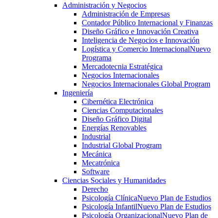
Administración y Negocios
Administración de Empresas
Contador Público Internacional y Finanzas
Diseño Gráfico e Innovación Creativa
Inteligencia de Negocios e Innovación
Logística y Comercio Internacional
Nuevo
Programa
Mercadotecnia Estratégica
Negocios Internacionales
Negocios Internacionales Global Program
Ingeniería
Cibernética Electrónica
Ciencias Computacionales
Diseño Gráfico Digital
Energías Renovables
Industrial
Industrial Global Program
Mecánica
Mecatrónica
Software
Ciencias Sociales y Humanidades
Derecho
Psicología Clínica
Nuevo Plan de Estudios
Psicología Infantil
Nuevo Plan de Estudios
Psicología Organizacional
Nuevo Plan de