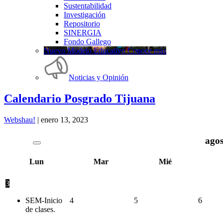
Sustentabilidad
Investigación
Repositorio
SINERGIA
Fondo Gallego
Nuevo Modelo Educativo Conoce más
Noticias y Opinión
Calendario Posgrado Tijuana
Webshau!
|
enero 13, 2023
agos
Lun
Mar
Mié
3
SEM-Inicio
4
5
6
de clases.