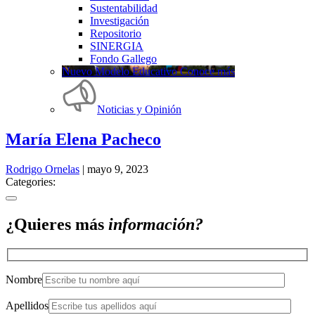
Sustentabilidad
Investigación
Repositorio
SINERGIA
Fondo Gallego
Nuevo Modelo Educativo Conoce más
Noticias y Opinión
María Elena Pacheco
Rodrigo Ornelas
|
mayo 9, 2023
Categories:
¿Quieres más
información?
Nombre
Apellidos