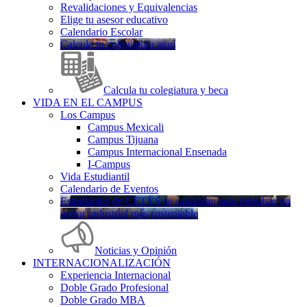
Revalidaciones y Equivalencias
Elige tu asesor educativo
Calendario Escolar
Calcula tu colegiatura aquí
Calcula tu colegiatura y beca
VIDA EN EL CAMPUS
Los Campus
Campus Mexicali
Campus Tijuana
Campus Internacional Ensenada
I-Campus
Vida Estudiantil
Calendario de Eventos
Estudiantes de CETYS se capacitan para impulsar un
sector industrial más sustentable
Noticias y Opinión
INTERNACIONALIZACIÓN
Experiencia Internacional
Doble Grado Profesional
Doble Grado MBA