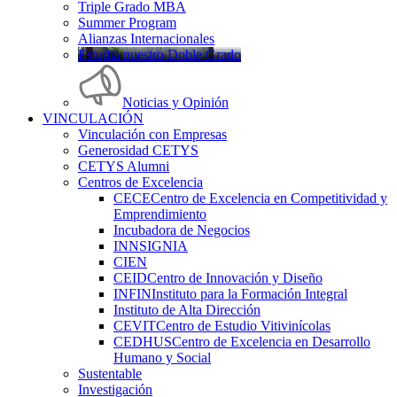
Triple Grado MBA
Summer Program
Alianzas Internacionales
Estudia nuestro Doble Grado
Noticias y Opinión
VINCULACIÓN
Vinculación con Empresas
Generosidad CETYS
CETYS Alumni
Centros de Excelencia
CECE
Centro de Excelencia en Competitividad y
Emprendimiento
Incubadora de Negocios
INNSIGNIA
CIEN
CEID
Centro de Innovación y Diseño
INFIN
Instituto para la Formación Integral
Instituto de Alta Dirección
CEVIT
Centro de Estudio Vitivinícolas
CEDHUS
Centro de Excelencia en Desarrollo
Humano y Social
Sustentable
Investigación