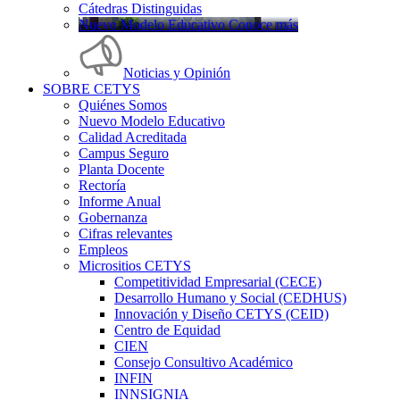
Cátedras Distinguidas
Nuevo Modelo Educativo Conoce más
Noticias y Opinión
SOBRE CETYS
Quiénes Somos
Nuevo Modelo Educativo
Calidad Acreditada
Campus Seguro
Planta Docente
Rectoría
Informe Anual
Gobernanza
Cifras relevantes
Empleos
Micrositios CETYS
Competitividad Empresarial (CECE)
Desarrollo Humano y Social (CEDHUS)
Innovación y Diseño CETYS (CEID)
Centro de Equidad
CIEN
Consejo Consultivo Académico
INFIN
INNSIGNIA