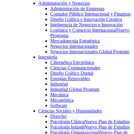
Administración y Negocios
Administración de Empresas
Contador Público Internacional y Finanzas
Diseño Gráfico e Innovación Creativa
Inteligencia de Negocios e Innovación
Logística y Comercio Internacional
Nuevo
Programa
Mercadotecnia Estratégica
Negocios Internacionales
Negocios Internacionales Global Program
Ingeniería
Cibernética Electrónica
Ciencias Computacionales
Diseño Gráfico Digital
Energías Renovables
Industrial
Industrial Global Program
Mecánica
Mecatrónica
Software
Ciencias Sociales y Humanidades
Derecho
Psicología Clínica
Nuevo Plan de Estudios
Psicología Infantil
Nuevo Plan de Estudios
Psicología Organizacional
Nuevo Plan de