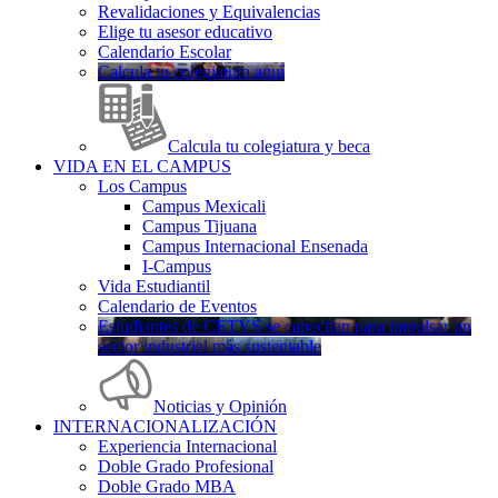
Revalidaciones y Equivalencias
Elige tu asesor educativo
Calendario Escolar
Calcula tu colegiatura aquí
Calcula tu colegiatura y beca
VIDA EN EL CAMPUS
Los Campus
Campus Mexicali
Campus Tijuana
Campus Internacional Ensenada
I-Campus
Vida Estudiantil
Calendario de Eventos
Estudiantes de CETYS se capacitan para impulsar un
sector industrial más sustentable
Noticias y Opinión
INTERNACIONALIZACIÓN
Experiencia Internacional
Doble Grado Profesional
Doble Grado MBA