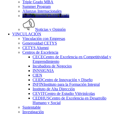
Triple Grado MBA
Summer Program
Alianzas Internacionales
Estudia nuestro Doble Grado
Noticias y Opinión
VINCULACIÓN
Vinculación con Empresas
Generosidad CETYS
CETYS Alumni
Centros de Excelencia
CECE
Centro de Excelencia en Competitividad y
Emprendimiento
Incubadora de Negocios
INNSIGNIA
CIEN
CEID
Centro de Innovación y Diseño
INFIN
Instituto para la Formación Integral
Instituto de Alta Dirección
CEVIT
Centro de Estudio Vitivinícolas
CEDHUS
Centro de Excelencia en Desarrollo
Humano y Social
Sustentable
Investigación