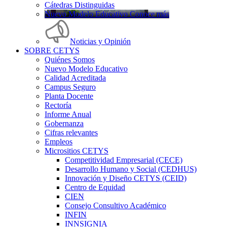
Cátedras Distinguidas
Nuevo Modelo Educativo Conoce más
Noticias y Opinión
SOBRE CETYS
Quiénes Somos
Nuevo Modelo Educativo
Calidad Acreditada
Campus Seguro
Planta Docente
Rectoría
Informe Anual
Gobernanza
Cifras relevantes
Empleos
Micrositios CETYS
Competitividad Empresarial (CECE)
Desarrollo Humano y Social (CEDHUS)
Innovación y Diseño CETYS (CEID)
Centro de Equidad
CIEN
Consejo Consultivo Académico
INFIN
INNSIGNIA