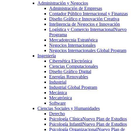
Administración y Negocios
Administración de Empresas
Contador Público Internacional y Finanzas
Diseño Gráfico e Innovación Creativa
Inteligencia de Negocios e Innovación
Logística y Comercio Internacional
Nuevo
Programa
Mercadotecnia Estratégica
Negocios Internacionales
Negocios Internacionales Global Program
Ingeniería
Cibernética Electrónica
Ciencias Computacionales
Diseño Gráfico Digital
Energías Renovables
Industrial
Industrial Global Program
Mecánica
Mecatrónica
Software
Ciencias Sociales y Humanidades
Derecho
Psicología Clínica
Nuevo Plan de Estudios
Psicología Infantil
Nuevo Plan de Estudios
Psicología Organizacional
Nuevo Plan de