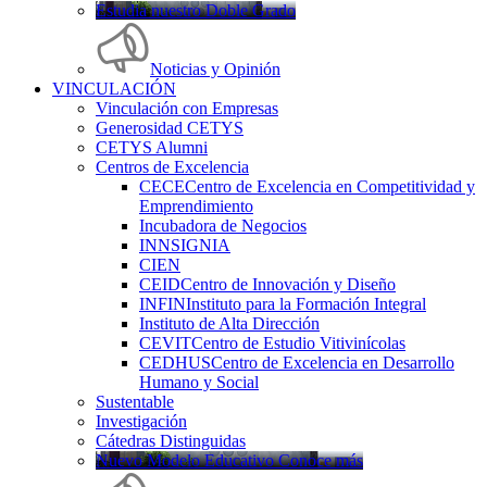
Estudia nuestro Doble Grado
Noticias y Opinión
VINCULACIÓN
Vinculación con Empresas
Generosidad CETYS
CETYS Alumni
Centros de Excelencia
CECE
Centro de Excelencia en Competitividad y
Emprendimiento
Incubadora de Negocios
INNSIGNIA
CIEN
CEID
Centro de Innovación y Diseño
INFIN
Instituto para la Formación Integral
Instituto de Alta Dirección
CEVIT
Centro de Estudio Vitivinícolas
CEDHUS
Centro de Excelencia en Desarrollo
Humano y Social
Sustentable
Investigación
Cátedras Distinguidas
Nuevo Modelo Educativo Conoce más