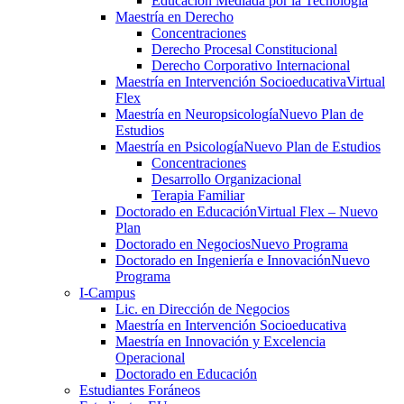
Educación Mediada por la Tecnología
Maestría en Derecho
Concentraciones
Derecho Procesal Constitucional
Derecho Corporativo Internacional
Maestría en Intervención Socioeducativa
Virtual
Flex
Maestría en Neuropsicología
Nuevo Plan de
Estudios
Maestría en Psicología
Nuevo Plan de Estudios
Concentraciones
Desarrollo Organizacional
Terapia Familiar
Doctorado en Educación
Virtual Flex – Nuevo
Plan
Doctorado en Negocios
Nuevo Programa
Doctorado en Ingeniería e Innovación
Nuevo
Programa
I-Campus
Lic. en Dirección de Negocios
Maestría en Intervención Socioeducativa
Maestría en Innovación y Excelencia
Operacional
Doctorado en Educación
Estudiantes Foráneos