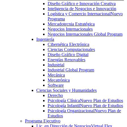
Diseño Gráfico e Innovación Creativa
Inteligencia de Negocios e Innovación
Logística y Comercio Internacional
Nuevo
Programa
Mercadotecnia Estratégica
Negocios Internacionales
Negocios Internacionales Global Program
Ingeniería
Cibernética Electrónica
Ciencias Computacionales
Diseño Gráfico Digital
Energías Renovables
Industrial
Industrial Global Program
Mecánica
Mecatrónica
Software
Ciencias Sociales y Humanidades
Derecho
Psicología Clínica
Nuevo Plan de Estudios
Psicología Infantil
Nuevo Plan de Estudios
Psicología Organizacional
Nuevo Plan de
Estudios
Programa Ejecutivo
Lic. en Dirección de Negocios
Virtual Flex