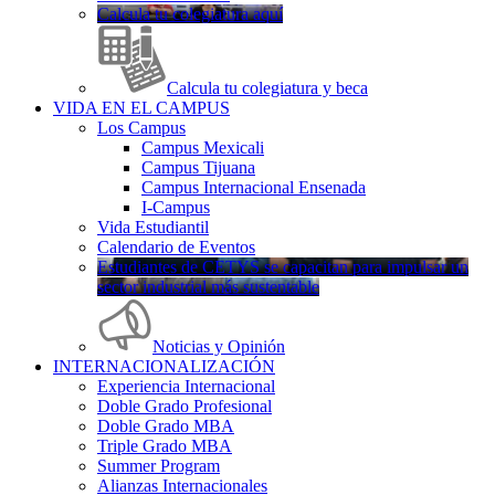
Calcula tu colegiatura aquí
Calcula tu colegiatura y beca
VIDA EN EL CAMPUS
Los Campus
Campus Mexicali
Campus Tijuana
Campus Internacional Ensenada
I-Campus
Vida Estudiantil
Calendario de Eventos
Estudiantes de CETYS se capacitan para impulsar un
sector industrial más sustentable
Noticias y Opinión
INTERNACIONALIZACIÓN
Experiencia Internacional
Doble Grado Profesional
Doble Grado MBA
Triple Grado MBA
Summer Program
Alianzas Internacionales