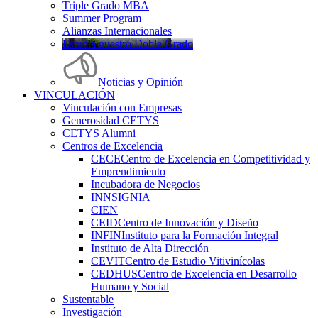
Triple Grado MBA
Summer Program
Alianzas Internacionales
Estudia nuestro Doble Grado
Noticias y Opinión
VINCULACIÓN
Vinculación con Empresas
Generosidad CETYS
CETYS Alumni
Centros de Excelencia
CECE
Centro de Excelencia en Competitividad y
Emprendimiento
Incubadora de Negocios
INNSIGNIA
CIEN
CEID
Centro de Innovación y Diseño
INFIN
Instituto para la Formación Integral
Instituto de Alta Dirección
CEVIT
Centro de Estudio Vitivinícolas
CEDHUS
Centro de Excelencia en Desarrollo
Humano y Social
Sustentable
Investigación