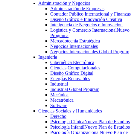
Administración y Negocios
Administración de Empresas
Contador Público Internacional y Finanzas
Diseño Gráfico e Innovación Creativa
Inteligencia de Negocios e Innovación
Logística y Comercio Internacional
Nuevo
Programa
Mercadotecnia Estratégica
Negocios Internacionales
Negocios Internacionales Global Program
Ingeniería
Cibernética Electrónica
Ciencias Computacionales
Diseño Gráfico Digital
Energías Renovables
Industrial
Industrial Global Program
Mecánica
Mecatrónica
Software
Ciencias Sociales y Humanidades
Derecho
Psicología Clínica
Nuevo Plan de Estudios
Psicología Infantil
Nuevo Plan de Estudios
Psicología Organizacional
Nuevo Plan de