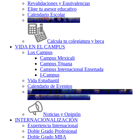
Revalidaciones y Equivalencias
Elige tu asesor educativo
Calendario Escolar
Calcula tu colegiatura aquí
Calcula tu colegiatura y beca
VIDA EN EL CAMPUS
Los Campus
Campus Mexicali
Campus Tijuana
Campus Internacional Ensenada
I-Campus
Vida Estudiantil
Calendario de Eventos
Estudiantes de CETYS se capacitan para impulsar un
sector industrial más sustentable
Noticias y Opinión
INTERNACIONALIZACIÓN
Experiencia Internacional
Doble Grado Profesional
Doble Grado MBA