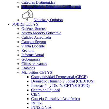
Cátedras Distinguidas
Nuevo Modelo Educativo Conoce más
Noticias y Opinión
SOBRE CETYS
Quiénes Somos
Nuevo Modelo Educativo
Calidad Acreditada
Campus Seguro
Planta Docente
Rectoría
Informe Anual
Gobernanza
Cifras relevantes
Empleos
Micrositios CETYS
Competitividad Empresarial (CECE)
Desarrollo Humano y Social (CEDHUS)
Innovación y Diseño CETYS (CEID)
Centro de Equidad
CIEN
Consejo Consultivo Académico
INFIN
INNSIGNIA