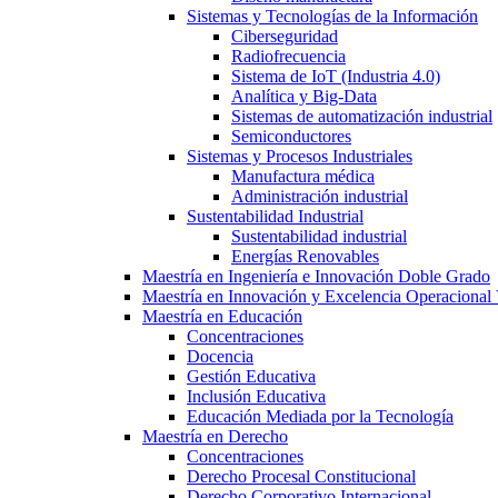
Sistemas y Tecnologías de la Información
Ciberseguridad
Radiofrecuencia
Sistema de IoT (Industria 4.0)
Analítica y Big-Data
Sistemas de automatización industrial
Semiconductores
Sistemas y Procesos Industriales
Manufactura médica
Administración industrial
Sustentabilidad Industrial
Sustentabilidad industrial
Energías Renovables
Maestría en Ingeniería e Innovación Doble Grado
Maestría en Innovación y Excelencia Operacional 
Maestría en Educación
Concentraciones
Docencia
Gestión Educativa
Inclusión Educativa
Educación Mediada por la Tecnología
Maestría en Derecho
Concentraciones
Derecho Procesal Constitucional
Derecho Corporativo Internacional