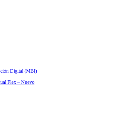
ación Digital (MBI)
tual Flex – Nuevo