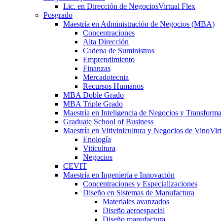
Lic. en Dirección de Negocios
Virtual Flex
Posgrado
Maestría en Administración de Negocios (MBA)
Concentraciones
Alta Dirección
Cadena de Suministros
Emprendimiento
Finanzas
Mercadotecnia
Recursos Humanos
MBA Doble Grado
MBA Triple Grado
Maestría en Inteligencia de Negocios y Transform
Graduate School of Business
Maestría en Vitivinicultura y Negocios de Vino
Vir
Enología
Viticultura
Negocios
CEVIT
Maestría en Ingeniería e Innovación
Concentraciones y Especializaciones
Diseño en Sistemas de Manufactura
Materiales avanzados
Diseño aeroespacial
Diseño manufactura