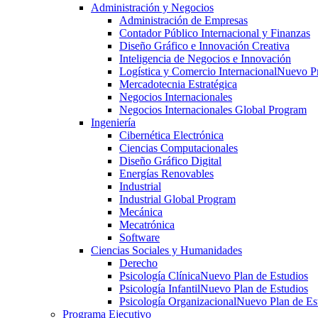
Administración y Negocios
Administración de Empresas
Contador Público Internacional y Finanzas
Diseño Gráfico e Innovación Creativa
Inteligencia de Negocios e Innovación
Logística y Comercio Internacional
Nuevo P
Mercadotecnia Estratégica
Negocios Internacionales
Negocios Internacionales Global Program
Ingeniería
Cibernética Electrónica
Ciencias Computacionales
Diseño Gráfico Digital
Energías Renovables
Industrial
Industrial Global Program
Mecánica
Mecatrónica
Software
Ciencias Sociales y Humanidades
Derecho
Psicología Clínica
Nuevo Plan de Estudios
Psicología Infantil
Nuevo Plan de Estudios
Psicología Organizacional
Nuevo Plan de Es
Programa Ejecutivo