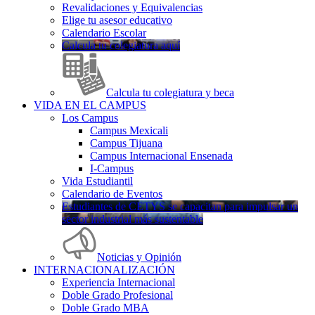
Revalidaciones y Equivalencias
Elige tu asesor educativo
Calendario Escolar
Calcula tu colegiatura aquí
Calcula tu colegiatura y beca
VIDA EN EL CAMPUS
Los Campus
Campus Mexicali
Campus Tijuana
Campus Internacional Ensenada
I-Campus
Vida Estudiantil
Calendario de Eventos
Estudiantes de CETYS se capacitan para impulsar un
sector industrial más sustentable
Noticias y Opinión
INTERNACIONALIZACIÓN
Experiencia Internacional
Doble Grado Profesional
Doble Grado MBA