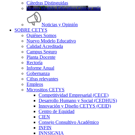
Cátedras Distinguidas
Nuevo Modelo Educativo Conoce más
Noticias y Opinión
SOBRE CETYS
Quiénes Somos
Nuevo Modelo Educativo
Calidad Acreditada
Campus Seguro
Planta Docente
Rectoría
Informe Anual
Gobernanza
Cifras relevantes
Empleos
Micrositios CETYS
Competitividad Empresarial (CECE)
Desarrollo Humano y Social (CEDHUS)
Innovación y Diseño CETYS (CEID)
Centro de Equidad
CIEN
Consejo Consultivo Académico
INFIN
INNSIGNIA