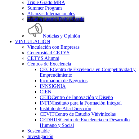
Triple Grado MBA
Summer Program
Alianzas Internacionales
Estudia nuestro Doble Grado
Noticias y Opinión
VINCULACIÓN
Vinculación con Empresas
Generosidad CETYS
CETYS Alumni
Centros de Excelencia
CECE
Centro de Excelencia en Competitividad y
Emprendimiento
Incubadora de Negocios
INNSIGNIA
CIEN
CEID
Centro de Innovación y Diseño
INFIN
Instituto para la Formación Integral
Instituto de Alta Dirección
CEVIT
Centro de Estudio Vitivinícolas
CEDHUS
Centro de Excelencia en Desarrollo
Humano y Social
Sustentable
Investigación