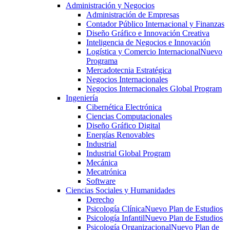
Administración y Negocios
Administración de Empresas
Contador Público Internacional y Finanzas
Diseño Gráfico e Innovación Creativa
Inteligencia de Negocios e Innovación
Logística y Comercio Internacional
Nuevo
Programa
Mercadotecnia Estratégica
Negocios Internacionales
Negocios Internacionales Global Program
Ingeniería
Cibernética Electrónica
Ciencias Computacionales
Diseño Gráfico Digital
Energías Renovables
Industrial
Industrial Global Program
Mecánica
Mecatrónica
Software
Ciencias Sociales y Humanidades
Derecho
Psicología Clínica
Nuevo Plan de Estudios
Psicología Infantil
Nuevo Plan de Estudios
Psicología Organizacional
Nuevo Plan de