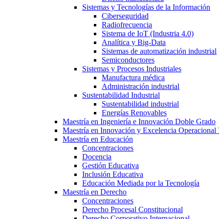
Sistemas y Tecnologías de la Información
Ciberseguridad
Radiofrecuencia
Sistema de IoT (Industria 4.0)
Analítica y Big-Data
Sistemas de automatización industrial
Semiconductores
Sistemas y Procesos Industriales
Manufactura médica
Administración industrial
Sustentabilidad Industrial
Sustentabilidad industrial
Energías Renovables
Maestría en Ingeniería e Innovación Doble Grado
Maestría en Innovación y Excelencia Operacional 
Maestría en Educación
Concentraciones
Docencia
Gestión Educativa
Inclusión Educativa
Educación Mediada por la Tecnología
Maestría en Derecho
Concentraciones
Derecho Procesal Constitucional
Derecho Corporativo Internacional