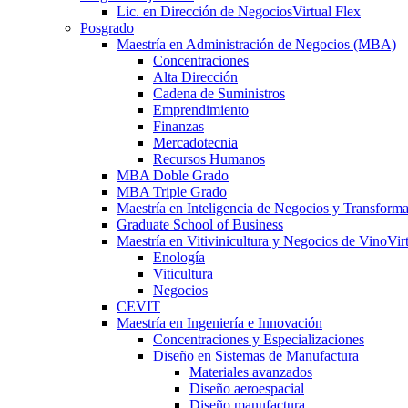
Lic. en Dirección de Negocios
Virtual Flex
Posgrado
Maestría en Administración de Negocios (MBA)
Concentraciones
Alta Dirección
Cadena de Suministros
Emprendimiento
Finanzas
Mercadotecnia
Recursos Humanos
MBA Doble Grado
MBA Triple Grado
Maestría en Inteligencia de Negocios y Transform
Graduate School of Business
Maestría en Vitivinicultura y Negocios de Vino
Vir
Enología
Viticultura
Negocios
CEVIT
Maestría en Ingeniería e Innovación
Concentraciones y Especializaciones
Diseño en Sistemas de Manufactura
Materiales avanzados
Diseño aeroespacial
Diseño manufactura