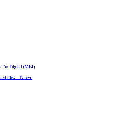
ación Digital (MBI)
tual Flex – Nuevo