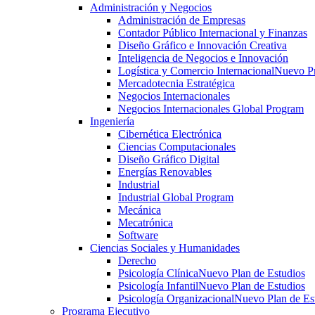
Administración y Negocios
Administración de Empresas
Contador Público Internacional y Finanzas
Diseño Gráfico e Innovación Creativa
Inteligencia de Negocios e Innovación
Logística y Comercio Internacional
Nuevo P
Mercadotecnia Estratégica
Negocios Internacionales
Negocios Internacionales Global Program
Ingeniería
Cibernética Electrónica
Ciencias Computacionales
Diseño Gráfico Digital
Energías Renovables
Industrial
Industrial Global Program
Mecánica
Mecatrónica
Software
Ciencias Sociales y Humanidades
Derecho
Psicología Clínica
Nuevo Plan de Estudios
Psicología Infantil
Nuevo Plan de Estudios
Psicología Organizacional
Nuevo Plan de Es
Programa Ejecutivo