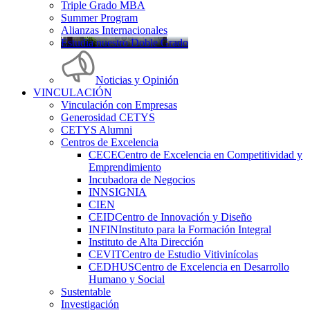
Triple Grado MBA
Summer Program
Alianzas Internacionales
Estudia nuestro Doble Grado
Noticias y Opinión
VINCULACIÓN
Vinculación con Empresas
Generosidad CETYS
CETYS Alumni
Centros de Excelencia
CECE
Centro de Excelencia en Competitividad y
Emprendimiento
Incubadora de Negocios
INNSIGNIA
CIEN
CEID
Centro de Innovación y Diseño
INFIN
Instituto para la Formación Integral
Instituto de Alta Dirección
CEVIT
Centro de Estudio Vitivinícolas
CEDHUS
Centro de Excelencia en Desarrollo
Humano y Social
Sustentable
Investigación