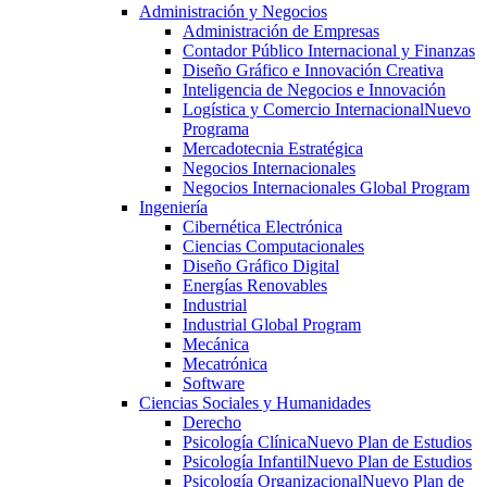
Administración y Negocios
Administración de Empresas
Contador Público Internacional y Finanzas
Diseño Gráfico e Innovación Creativa
Inteligencia de Negocios e Innovación
Logística y Comercio Internacional
Nuevo
Programa
Mercadotecnia Estratégica
Negocios Internacionales
Negocios Internacionales Global Program
Ingeniería
Cibernética Electrónica
Ciencias Computacionales
Diseño Gráfico Digital
Energías Renovables
Industrial
Industrial Global Program
Mecánica
Mecatrónica
Software
Ciencias Sociales y Humanidades
Derecho
Psicología Clínica
Nuevo Plan de Estudios
Psicología Infantil
Nuevo Plan de Estudios
Psicología Organizacional
Nuevo Plan de