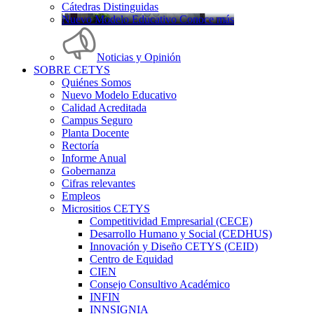
Cátedras Distinguidas
Nuevo Modelo Educativo Conoce más
Noticias y Opinión
SOBRE CETYS
Quiénes Somos
Nuevo Modelo Educativo
Calidad Acreditada
Campus Seguro
Planta Docente
Rectoría
Informe Anual
Gobernanza
Cifras relevantes
Empleos
Micrositios CETYS
Competitividad Empresarial (CECE)
Desarrollo Humano y Social (CEDHUS)
Innovación y Diseño CETYS (CEID)
Centro de Equidad
CIEN
Consejo Consultivo Académico
INFIN
INNSIGNIA