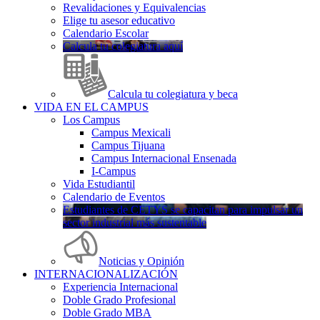
Revalidaciones y Equivalencias
Elige tu asesor educativo
Calendario Escolar
Calcula tu colegiatura aquí
Calcula tu colegiatura y beca
VIDA EN EL CAMPUS
Los Campus
Campus Mexicali
Campus Tijuana
Campus Internacional Ensenada
I-Campus
Vida Estudiantil
Calendario de Eventos
Estudiantes de CETYS se capacitan para impulsar un
sector industrial más sustentable
Noticias y Opinión
INTERNACIONALIZACIÓN
Experiencia Internacional
Doble Grado Profesional
Doble Grado MBA