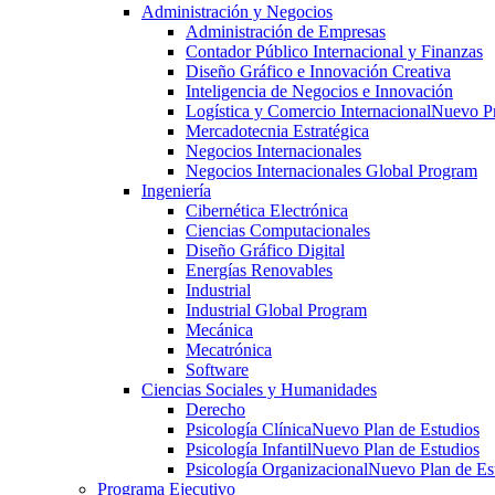
Administración y Negocios
Administración de Empresas
Contador Público Internacional y Finanzas
Diseño Gráfico e Innovación Creativa
Inteligencia de Negocios e Innovación
Logística y Comercio Internacional
Nuevo P
Mercadotecnia Estratégica
Negocios Internacionales
Negocios Internacionales Global Program
Ingeniería
Cibernética Electrónica
Ciencias Computacionales
Diseño Gráfico Digital
Energías Renovables
Industrial
Industrial Global Program
Mecánica
Mecatrónica
Software
Ciencias Sociales y Humanidades
Derecho
Psicología Clínica
Nuevo Plan de Estudios
Psicología Infantil
Nuevo Plan de Estudios
Psicología Organizacional
Nuevo Plan de Es
Programa Ejecutivo