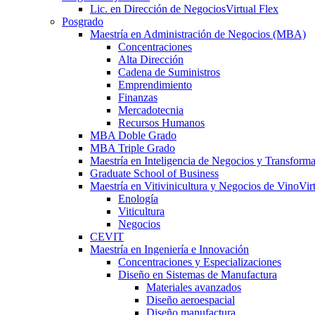
Lic. en Dirección de Negocios
Virtual Flex
Posgrado
Maestría en Administración de Negocios (MBA)
Concentraciones
Alta Dirección
Cadena de Suministros
Emprendimiento
Finanzas
Mercadotecnia
Recursos Humanos
MBA Doble Grado
MBA Triple Grado
Maestría en Inteligencia de Negocios y Transform
Graduate School of Business
Maestría en Vitivinicultura y Negocios de Vino
Vir
Enología
Viticultura
Negocios
CEVIT
Maestría en Ingeniería e Innovación
Concentraciones y Especializaciones
Diseño en Sistemas de Manufactura
Materiales avanzados
Diseño aeroespacial
Diseño manufactura