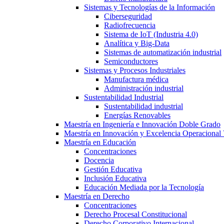
Sistemas y Tecnologías de la Información
Ciberseguridad
Radiofrecuencia
Sistema de IoT (Industria 4.0)
Analítica y Big-Data
Sistemas de automatización industrial
Semiconductores
Sistemas y Procesos Industriales
Manufactura médica
Administración industrial
Sustentabilidad Industrial
Sustentabilidad industrial
Energías Renovables
Maestría en Ingeniería e Innovación Doble Grado
Maestría en Innovación y Excelencia Operacional 
Maestría en Educación
Concentraciones
Docencia
Gestión Educativa
Inclusión Educativa
Educación Mediada por la Tecnología
Maestría en Derecho
Concentraciones
Derecho Procesal Constitucional
Derecho Corporativo Internacional