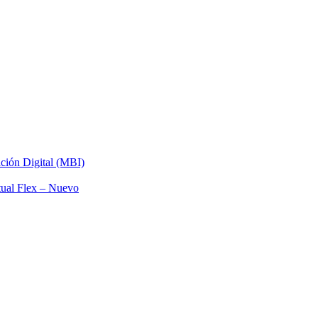
ación Digital (MBI)
tual Flex – Nuevo