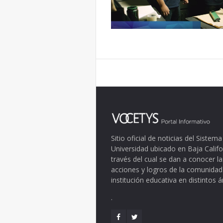
Sitio oficial de noticias del Siste
Universidad ubicado en Baja Califo
través del cual se dan a conocer la
acciones y logros de la comunidad
institución educativa en distintos 
.