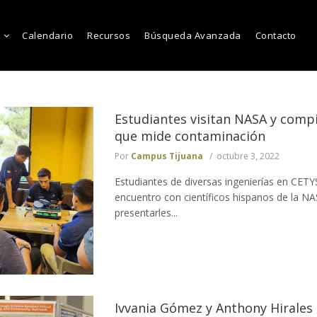
Calendario
Recursos
Búsqueda Avanzada
Contacto
Estudiantes visitan NASA y comp
que mide contaminación
Por
Campus Tijuana
octubre 3, 2022
Estudiantes de diversas ingenierías en CETY
encuentro con científicos hispanos de la NA
presentarles...
Ivvania Gómez y Anthony Hirales