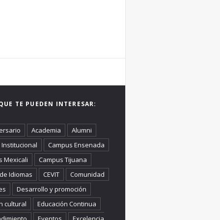
QUE TE PUEDEN INTERESAR:
ersario
Academia
Alumni
Institucional
Campus Ensenada
 Mexicali
Campus Tijuana
 de Idiomas
CEVIT
Comunidad
es
Desarrollo y promoción
n cultural
Educación Continua
dimiento
Eventos
Excelencia