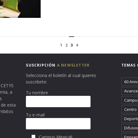
1
2
3
4
SUSCRIPCIÓN
A NEWSLETTER
TEMAS 
Selecciona el boletín al cual quieres
suscribirte:
60 Aniv
ma CETYS
Avance 
rnia, a
Tu nombre
s
Campus
 de esta
Centro
ámbitos
Tu e-mail
Deport
Difusio
Campus Mexicali
Empren