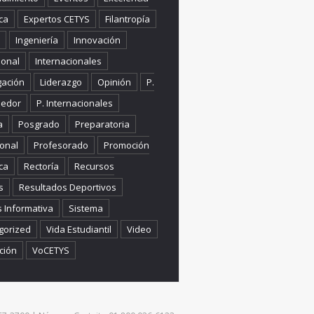
ca
Expertos CETYS
Filantropía
Ingeniería
Innovación
ional
Internacionales
gación
Liderazgo
Opinión
P.
edor
P. Internacionales
a
Posgrado
Preparatoria
onal
Profesorado
Promoción
ca
Rectoría
Recursos
s
Resultados Deportivos
s Informativa
Sistema
gorized
Vida Estudiantil
Video
ción
VoCETYS