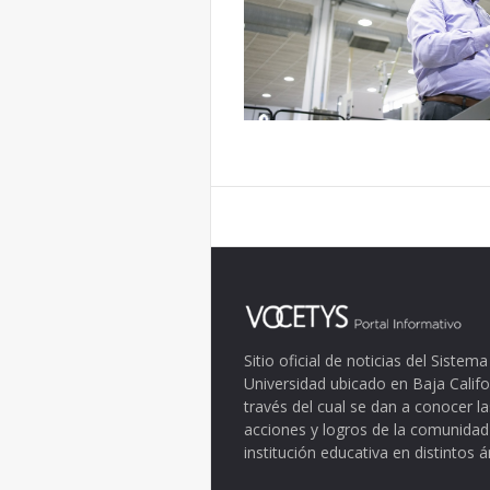
Sitio oficial de noticias del Siste
Universidad ubicado en Baja Califo
través del cual se dan a conocer la
acciones y logros de la comunidad
institución educativa en distintos 