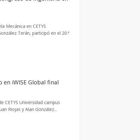
ería Mecánica en CETYS
onzález Terán, participó en el 20.ª
 en iWISE Global final
a de CETYS Universidad campus
uan Riojas y Alan González...