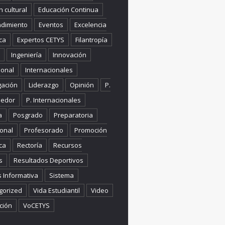
n cultural
Educación Continua
dimiento
Eventos
Excelencia
ca
Expertos CETYS
Filantropía
Ingeniería
Innovación
ional
Internacionales
gación
Liderazgo
Opinión
P.
edor
P. Internacionales
a
Posgrado
Preparatoria
onal
Profesorado
Promoción
ca
Rectoría
Recursos
s
Resultados Deportivos
s Informativa
Sistema
gorized
Vida Estudiantil
Video
ción
VoCETYS