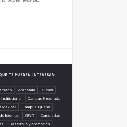
o, podrían evitarse...
QUE TE PUEDEN INTERESAR:
ersario
Academia
Alumni
Institucional
Campus Ensenada
 Mexicali
Campus Tijuana
 de Idiomas
CEVIT
Comunidad
es
Desarrollo y promoción