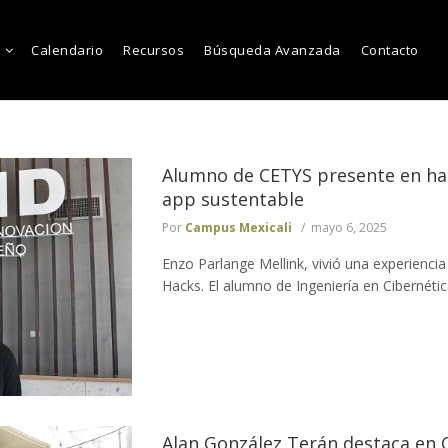
Calendario
Recursos
Búsqueda Avanzada
Contacto
Alumno de CETYS presente en ha
app sustentable
Por
Campus Mexicali
mayo 6, 2025
Enzo Parlange Mellink, vivió una experiencia
Hacks. El alumno de Ingeniería en Cibernétic
Alan González Terán destaca en 