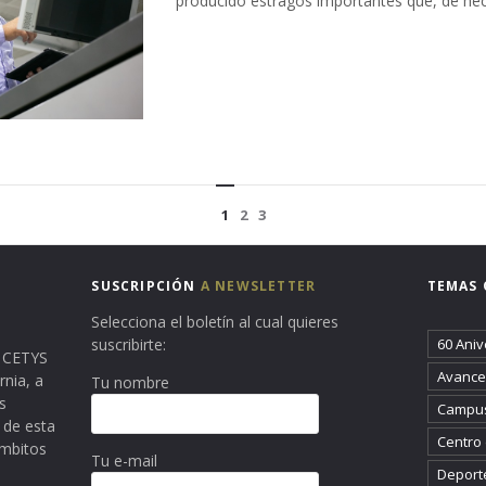
producido estragos importantes que, de hech
1
2
3
SUSCRIPCIÓN
A NEWSLETTER
TEMAS 
Selecciona el boletín al cual quieres
suscribirte:
60 Aniv
ma CETYS
Avance 
rnia, a
Tu nombre
s
Campus
 de esta
Centro
ámbitos
Tu e-mail
Deport