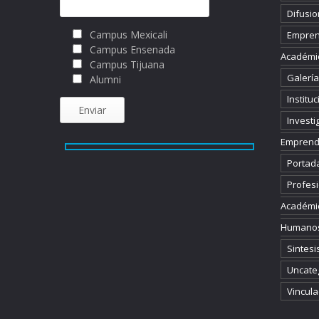
Difusio
Campus Mexicali
Empren
Campus Ensenada
Académi
Campus Tijuana
Galería
Alumni
Instituc
Investi
Emprend
Portad
Profesi
Académi
Humano
Sintesi
Uncate
Vincula