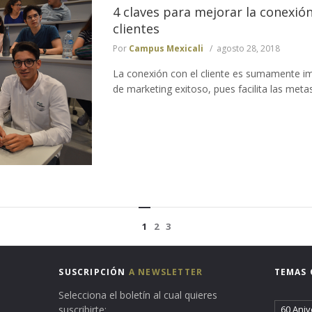
4 claves para mejorar la conexión
clientes
Por
Campus Mexicali
agosto 28, 2018
La conexión con el cliente es sumamente im
de marketing exitoso, pues facilita las metas
1
2
3
SUSCRIPCIÓN
A NEWSLETTER
TEMAS 
Selecciona el boletín al cual quieres
suscribirte:
60 Aniv