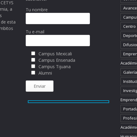
ma CETYS
Avance 
rnia, a
Tu nombre
s
Campus
 de esta
Centro
ámbitos
Tu e-mail
Deport
Difusio
Campus Mexicali
Empren
Campus Ensenada
Académi
Campus Tijuana
Galería
Alumni
Instituc
Investi
Emprend
Portad
Profesi
Académi
Humano