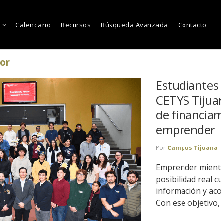
Calendario
Recursos
Búsqueda Avanzada
Contacto
or
Estudiantes 
CETYS Tijua
de financia
emprender
Por
Campus Tijuana
Emprender mientr
posibilidad real 
información y a
Con ese objetivo, 