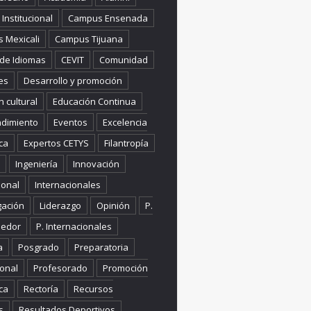
Institucional
Campus Ensenada
 Mexicali
Campus Tijuana
 de Idiomas
CEVIT
Comunidad
es
Desarrollo y promoción
n cultural
Educación Continua
dimiento
Eventos
Excelencia
ca
Expertos CETYS
Filantropía
Ingeniería
Innovación
ional
Internacionales
gación
Liderazgo
Opinión
P.
edor
P. Internacionales
a
Posgrado
Preparatoria
onal
Profesorado
Promoción
ca
Rectoría
Recursos
s
Resultados Deportivos