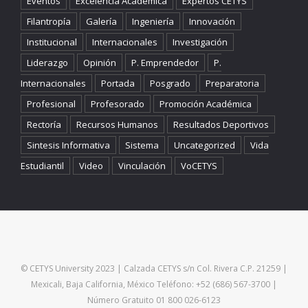
Eventos
Excelencia Académica
Expertos CETYS
Filantropía
Galería
Ingeniería
Innovación
Institucional
Internacionales
Investigación
Liderazgo
Opinión
P. Emprendedor
P.
Internacionales
Portada
Posgrado
Preparatoria
Profesional
Profesorado
Promoción Académica
Rectoría
Recursos Humanos
Resultados Deportivos
Sintesis Informativa
Sistema
Uncategorized
Vida
Estudiantil
Video
Vinculación
VoCETYS
© CETYS University 2023 | Calzada CETYS s/n Col. Rivera C.P. 21259 |
Mexicali, Baja California, México Teléfono: +52 (686) 567-3700 |
Número Gratuito 01 800 026-6123