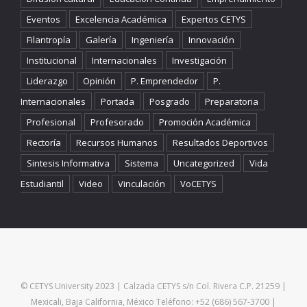
Eventos
Excelencia Académica
Expertos CETYS
Filantropía
Galería
Ingeniería
Innovación
Institucional
Internacionales
Investigación
Liderazgo
Opinión
P. Emprendedor
P.
Internacionales
Portada
Posgrado
Preparatoria
Profesional
Profesorado
Promoción Académica
Rectoría
Recursos Humanos
Resultados Deportivos
Sintesis Informativa
Sistema
Uncategorized
Vida
Estudiantil
Video
Vinculación
VoCETYS
© CETYS University 2023 | Calzada CETYS s/n Col. Rivera C.P. 21259 |
Mexicali, Baja California, México Teléfono: +52 (686) 567-3700 |