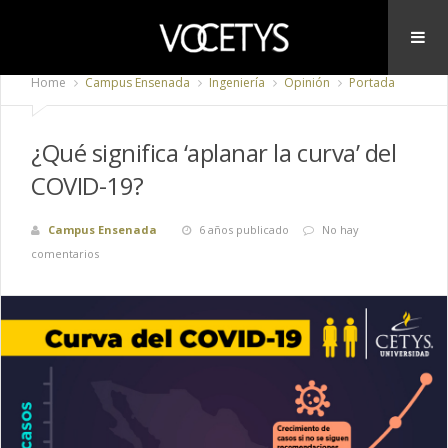
Home
Campus Ensenada
Ingeniería
Opinión
Portada
¿Qué significa ‘aplanar la curva’ del
COVID-19?
Campus Ensenada
6 años publicado
No hay
comentarios