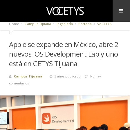
Home
Campus Tijuana
Ingeniería
Portada
VoCETYS
Apple se expande en México, abre 2
nuevos iOS Development Lab y uno
está en CETYS Tijuana
Campus Tijuana
3 años publicado
No hay
comentarios