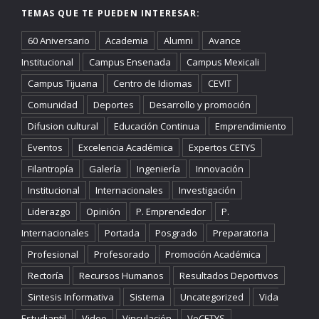
TEMAS QUE TE PUEDEN INTERESAR:
60 Aniversario
Academia
Alumni
Avance
Institucional
Campus Ensenada
Campus Mexicali
Campus Tijuana
Centro de Idiomas
CEVIT
Comunidad
Deportes
Desarrollo y promoción
Difusion cultural
Educación Continua
Emprendimiento
Eventos
Excelencia Académica
Expertos CETYS
Filantropía
Galería
Ingeniería
Innovación
Institucional
Internacionales
Investigación
Liderazgo
Opinión
P. Emprendedor
P.
Internacionales
Portada
Posgrado
Preparatoria
Profesional
Profesorado
Promoción Académica
Rectoría
Recursos Humanos
Resultados Deportivos
Sintesis Informativa
Sistema
Uncategorized
Vida
Estudiantil
Video
Vinculación
VoCETYS