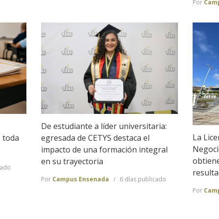
Por
Camp
De estudiante a líder universitaria:
La Lice
egresada de CETYS destaca el
e toda
Negoci
impacto de una formación integral
obtien
en su trayectoria
cado
result
Por
Campus Ensenada
6 días publicado
Por
Camp