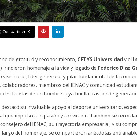
Compartir en X
leno de gratitud y reconocimiento,
CETYS Universidad
y el
I
 rindieron homenaje a la vida y legado de
Federico Díaz G
 visionario, líder generoso y pilar fundamental de la comun
s, colaboradores, miembros del IENAC y comunidad estudiant
ples facetas de un hombre cuya huella trasciende generaci
 destacó su invaluable apoyo al deporte universitario, espe
 al que impulsó con pasión y convicción. También se recorda
consejero del IENAC, su trayectoria empresarial, y su comp
o largo del homenaje, se compartieron anécdotas entrañable