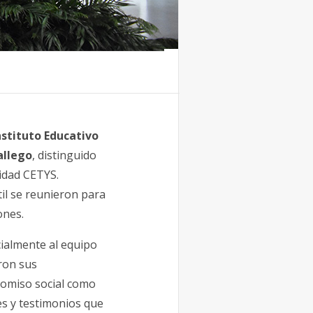
nstituto Educativo
allego
, distinguido
idad CETYS.
il se reunieron para
ones.
cialmente al equipo
ron sus
romiso social como
s y testimonios que