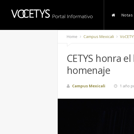
Notas
Home
Campus Mexicali
VoCETY
CETYS honra el 
homenaje
Campus Mexicali
1 año p