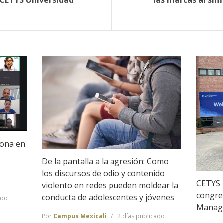
 CETYS Universidad
las marcas al sim
iona en
De la pantalla a la agresión: Como
los discursos de odio y contenido
CETYS 
violento en redes pueden moldear la
congre
conducta de adolescentes y jóvenes
ado
Manag
Por
Campus Mexicali
2 días publicado