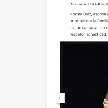
retrataron su carác
Norma Díaz, esposa d
principal era la fami
era un compromiso re
respeto, honestidad, l