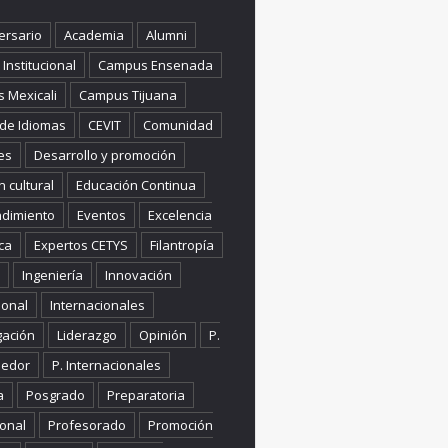
ersario
Academia
Alumni
Institucional
Campus Ensenada
 Mexicali
Campus Tijuana
 de Idiomas
CEVIT
Comunidad
es
Desarrollo y promoción
n cultural
Educación Continua
dimiento
Eventos
Excelencia
ca
Expertos CETYS
Filantropía
Ingeniería
Innovación
ional
Internacionales
gación
Liderazgo
Opinión
P.
edor
P. Internacionales
a
Posgrado
Preparatoria
onal
Profesorado
Promoción