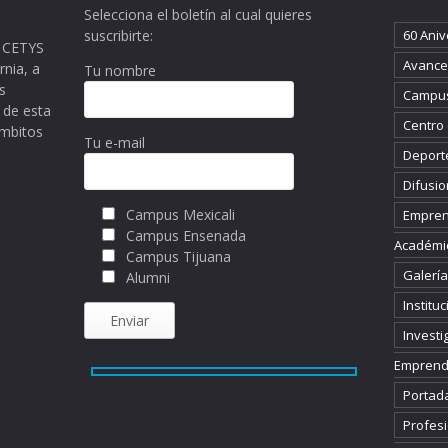
Selecciona el boletín al cual quieres
suscribirte:
60 Aniv
ma CETYS
Avance 
rnia, a
Tu nombre
s
Campus
 de esta
Centro
ámbitos
Tu e-mail
Deport
Difusio
Campus Mexicali
Empren
Campus Ensenada
Académi
Campus Tijuana
Galería
Alumni
Instituc
Investi
Emprend
Portad
Profesi