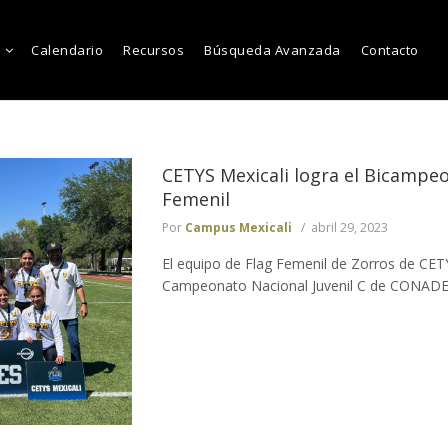
Calendario
Recursos
Búsqueda Avanzada
Contacto
CETYS Mexicali logra el Bicampe
Femenil
Por
Campus Mexicali
abril 29, 2023
El equipo de Flag Femenil de Zorros de CETY
Campeonato Nacional Juvenil C de CONADEIP