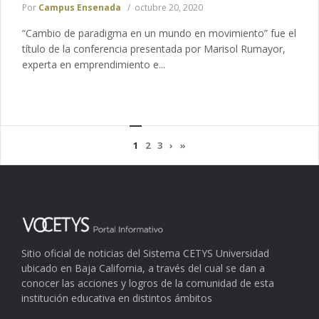
Por
Campus Ensenada
octubre 20, 2020
“Cambio de paradigma en un mundo en movimiento” fue el
título de la conferencia presentada por Marisol Rumayor,
experta en emprendimiento e...
1
2
3
›
»
Sitio oficial de noticias del Sistema CETYS Universidad
ubicado en Baja California, a través del cual se dan a
conocer las acciones y logros de la comunidad de esta
institución educativa en distintos ámbitos