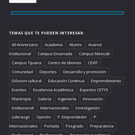
TEMAS QUE TE PUEDEN INTERESAR:
60 Aniversario
Academia
Alumni
Avance
Institucional
Campus Ensenada
Campus Mexicali
Campus Tijuana
Centro de Idiomas
CEVIT
Comunidad
Deportes
Desarrollo y promoción
Difusion cultural
Educación Continua
Emprendimiento
Eventos
Excelencia Académica
Expertos CETYS
Filantropía
Galería
Ingeniería
Innovación
Institucional
Internacionales
Investigación
Liderazgo
Opinión
P. Emprendedor
P.
Internacionales
Portada
Posgrado
Preparatoria
Profesional
Profesorado
Promoción Académica