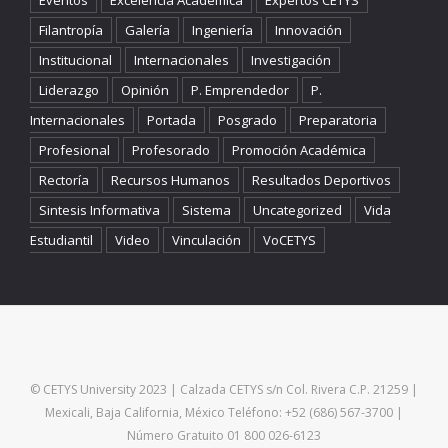
Eventos
Excelencia Académica
Expertos CETYS
Filantropía
Galería
Ingeniería
Innovación
Institucional
Internacionales
Investigación
Liderazgo
Opinión
P. Emprendedor
P.
Internacionales
Portada
Posgrado
Preparatoria
Profesional
Profesorado
Promoción Académica
Rectoría
Recursos Humanos
Resultados Deportivos
Sintesis Informativa
Sistema
Uncategorized
Vida
Estudiantil
Video
Vinculación
VoCETYS
© CETYS University 2023 | Calzada CETYS s/n Col. Rivera C.P. 21259 |
Mexicali, Baja California, México Teléfono: +52 (686) 567-3700 |
Número Gratuito 01 800 026-6123