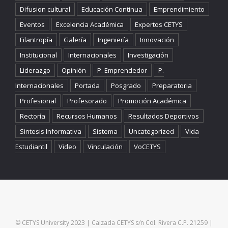
Difusion cultural
Educación Continua
Emprendimiento
Eventos
Excelencia Académica
Expertos CETYS
Filantropía
Galería
Ingeniería
Innovación
Institucional
Internacionales
Investigación
Liderazgo
Opinión
P. Emprendedor
P.
Internacionales
Portada
Posgrado
Preparatoria
Profesional
Profesorado
Promoción Académica
Rectoría
Recursos Humanos
Resultados Deportivos
Sintesis Informativa
Sistema
Uncategorized
Vida
Estudiantil
Video
Vinculación
VoCETYS
© CETYS University 2023 | Calzada CETYS s/n Col. Rivera C.P. 21259 |