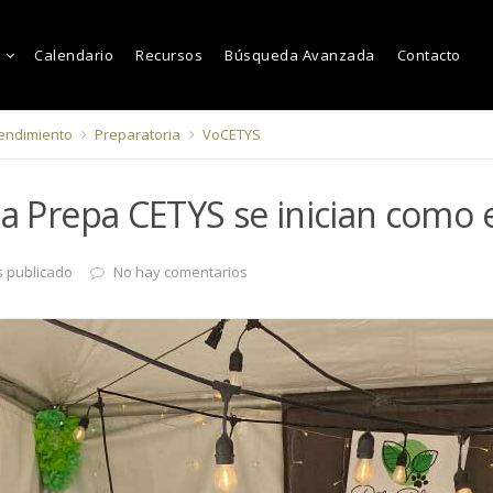
Calendario
Recursos
Búsqueda Avanzada
Contacto
ndimiento
Preparatoria
VoCETYS
 la Prepa CETYS se inician com
s publicado
No hay comentarios