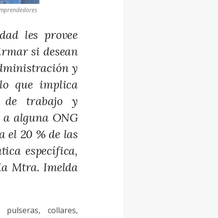
Emprendedores
dad les provee
irmar si desean
dministración y
lo que implica
s de trabajo y
do a alguna ONG
 el 20 % de las
ica específica,
 la Mtra. Imelda
 pulseras, collares,