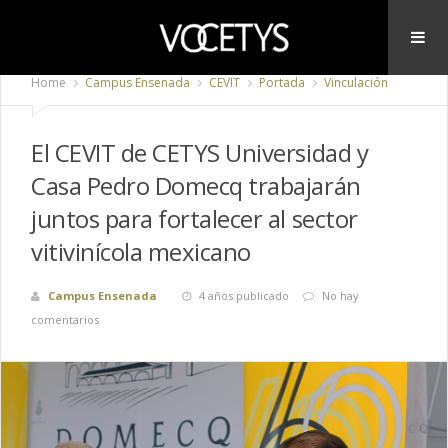
Home
Campus Ensenada
CEVIT
Portada
Vinculación
El CEVIT de CETYS Universidad y
Casa Pedro Domecq trabajarán
juntos para fortalecer al sector
vitivinícola mexicano
Campus Ensenada
4 años publicado
No hay
comentarios