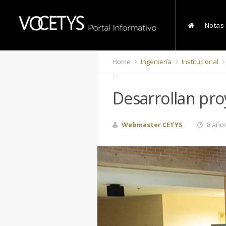
Notas
Home
Ingeniería
Institucional
Desarrollan pro
Webmaster CETYS
8 año