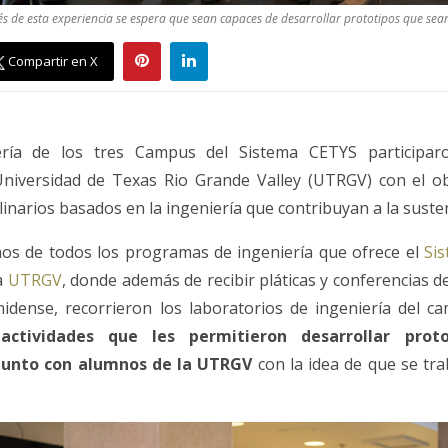
és de esta experiencia se espera que sean capaces de desarrollar prototipos que sean
Compartir en X
ería de los tres Campus del Sistema CETYS participa
Universidad de Texas Rio Grande Valley (UTRGV) con el ob
linarios basados en la ingeniería que contribuyan a la susten
nos de todos los programas de ingeniería que ofrece el
Si
la
UTRGV
, donde además de recibir pláticas y conferencias d
idense, recorrieron los laboratorios de ingeniería del c
,
actividades que les permitieron desarrollar prot
 junto con alumnos de la UTRGV
con la idea de que se tra