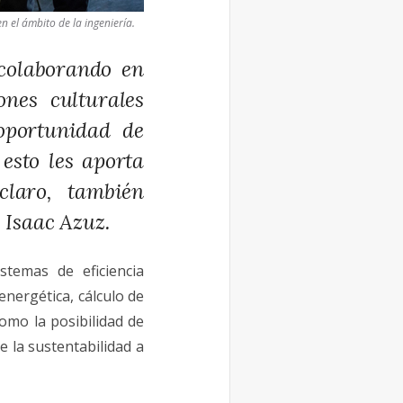
n el ámbito de la ingeniería.
 colaborando en
ones culturales
oportunidad de
esto les aporta
claro, también
 Isaac Azuz.
stemas de eficiencia
 energética, cálculo de
como la posibilidad de
 la sustentabilidad a