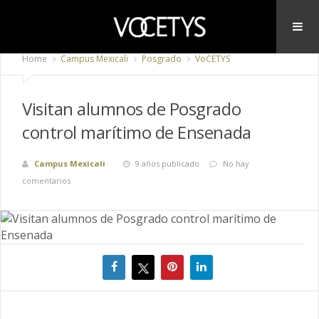
Home
Campus Mexicali
Posgrado
VoCETYS
Visitan alumnos de Posgrado
control marítimo de Ensenada
Campus Mexicali
9 años publicado
No hay
comentarios