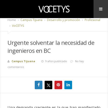
Home
Campus Tijuana
Desarrollo y promoción
Profesional
VoCETYS
Urgente solventar la necesidad de
ingenieros en BC
Campus Tijuana
9 años publicado
No hay
comentarios
Una demanda creciente es la que han manifestado