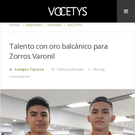
Home
Deportes
Portada
VoCETYS
Talento con oro balcánico para
Zorros Varonil
Campus Tijuana
5 años publicado
No hay
comentarios