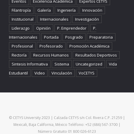
Eventos
Excelencia Académica
Expertos CETYS
Filantropía
Galería
Ingeniería
Innovación
Institucional
Internacionales
Investigación
Liderazgo
Opinión
P. Emprendedor
P.
Internacionales
Portada
Posgrado
Preparatoria
Profesional
Profesorado
Promoción Académica
Rectoría
Recursos Humanos
Resultados Deportivos
Sintesis Informativa
Sistema
Uncategorized
Vida
Estudiantil
Video
Vinculación
VoCETYS
© CETYS University 2023 | Calzada CETYS s/n Col. Rivera C.P. 21259 |
Mexicali, Baja California, México Teléfono: +52 (686) 567-3700 |
Número Gratuito 01 800 026-6123