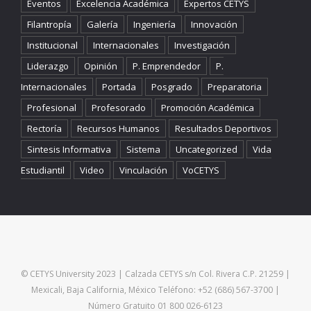
Eventos
Excelencia Académica
Expertos CETYS
Filantropía
Galería
Ingeniería
Innovación
Institucional
Internacionales
Investigación
Liderazgo
Opinión
P. Emprendedor
P.
Internacionales
Portada
Posgrado
Preparatoria
Profesional
Profesorado
Promoción Académica
Rectoría
Recursos Humanos
Resultados Deportivos
Sintesis Informativa
Sistema
Uncategorized
Vida
Estudiantil
Video
Vinculación
VoCETYS
© CETYS University 2023 | Calzada CETYS s/n Col. Rivera C.P. 21259 |
Mexicali, Baja California, México Teléfono: +52 (686) 567-3700 |
Número Gratuito 01 800 026-6123