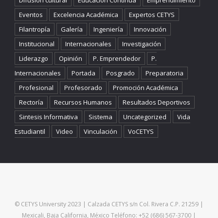
Difusion cultural
Educación Continua
Emprendimiento
Eventos
Excelencia Académica
Expertos CETYS
Filantropía
Galería
Ingeniería
Innovación
Institucional
Internacionales
Investigación
Liderazgo
Opinión
P. Emprendedor
P.
Internacionales
Portada
Posgrado
Preparatoria
Profesional
Profesorado
Promoción Académica
Rectoría
Recursos Humanos
Resultados Deportivos
Sintesis Informativa
Sistema
Uncategorized
Vida
Estudiantil
Video
Vinculación
VoCETYS
© CETYS University 2023 | Calzada CETYS s/n Col. Rivera C.P. 21259 |
Mexicali, Baja California, México Teléfono: +52 (686) 567-3700 |