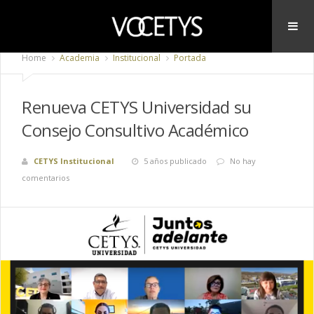
Home
Academia
Institucional
Portada
Renueva CETYS Universidad su
Consejo Consultivo Académico
CETYS Institucional
5 años publicado
No hay
comentarios