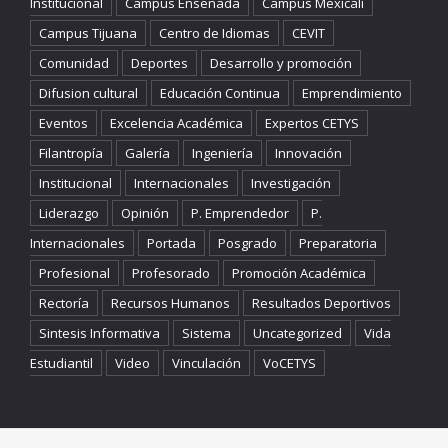
Institucional
Campus Ensenada
Campus Mexicali
Campus Tijuana
Centro de Idiomas
CEVIT
Comunidad
Deportes
Desarrollo y promoción
Difusion cultural
Educación Continua
Emprendimiento
Eventos
Excelencia Académica
Expertos CETYS
Filantropía
Galería
Ingeniería
Innovación
Institucional
Internacionales
Investigación
Liderazgo
Opinión
P. Emprendedor
P.
Internacionales
Portada
Posgrado
Preparatoria
Profesional
Profesorado
Promoción Académica
Rectoría
Recursos Humanos
Resultados Deportivos
Sintesis Informativa
Sistema
Uncategorized
Vida
Estudiantil
Video
Vinculación
VoCETYS