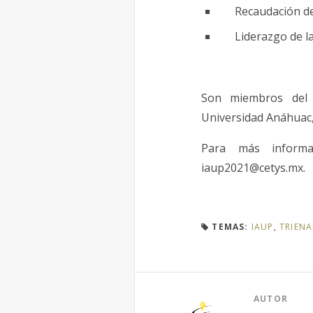
Recaudación de
Liderazgo de l
Son miembros del 
Universidad Anáhuac
Para más informac
iaup2021@cetys.mx.
TEMAS:
IAUP
,
TRIENA
AUTOR