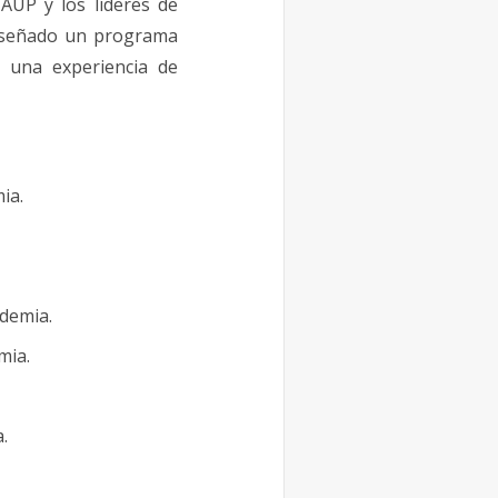
AUP y los líderes de
diseñado un programa
a una experiencia de
ia.
ndemia.
mia.
.