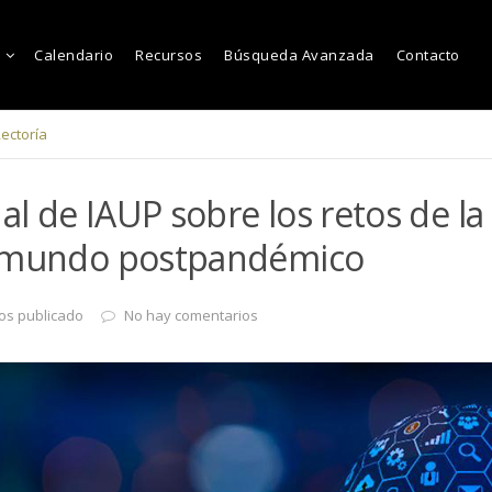
Calendario
Recursos
Búsqueda Avanzada
Contacto
ectoría
nal de IAUP sobre los retos de l
n mundo postpandémico
os publicado
No hay comentarios