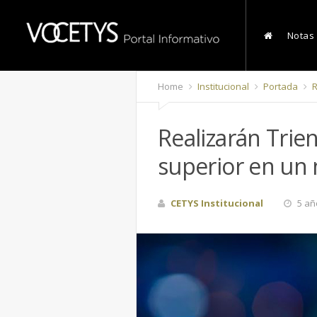
Notas
Home
Institucional
Portada
R
Realizarán Trie
superior en u
CETYS Institucional
5 añ