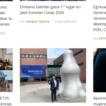
Emiliano Galindo gana 1.° lugar en
Egresa
Como
Jabil Summer Camp 2026
Genera
ido
recono
dear la
Por
Campus Tijuana
3 días publicado
desemp
óvenes
EGEL-
cado
Por
CETY
CETYS
Restrin
tencias
mujeres