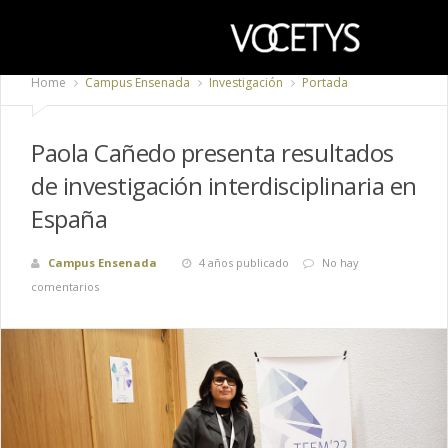
Home
Campus Ensenada
Investigación
Portada
Paola Cañedo presenta resultados
de investigación interdisciplinaria en
España
Campus Ensenada
4 años publicado
No hay
comentarios