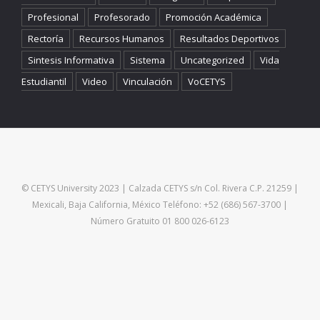
Profesional
Profesorado
Promoción Académica
Rectoría
Recursos Humanos
Resultados Deportivos
Sintesis Informativa
Sistema
Uncategorized
Vida
Estudiantil
Video
Vinculación
VoCETYS
© CETYS University 2023 | Calzada CETYS s/n Col. Rivera C.P. 21259 |
Mexicali, Baja California, México Teléfono: +52 (686) 567-3700 |
Número Gratuito 01 800 026-6123