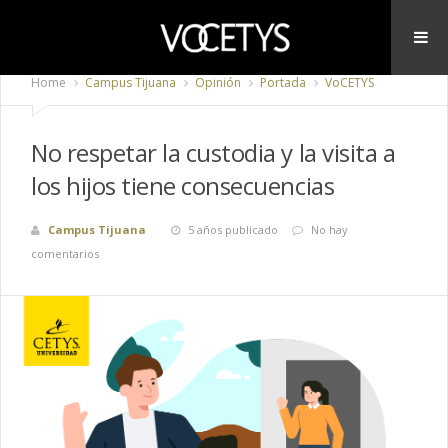
Home
Campus Tijuana
Opinión
Portada
VoCETYS
No respetar la custodia y la visita a
los hijos tiene consecuencias
Campus Tijuana
5 años publicado
No hay
comentarios