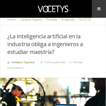
Home
Campus Tijuana
Portada
Posgrado
VoCETYS
¿La inteligencia artificial en la
industria obliga a ingenieros a
estudiar maestría?
Campus Tijuana
3 años publicado
No hay
comentarios