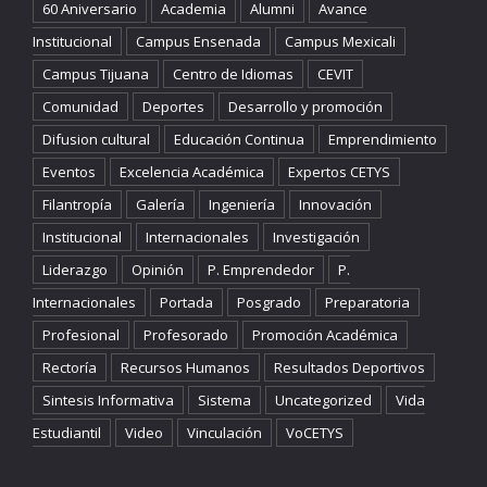
60 Aniversario
Academia
Alumni
Avance
Institucional
Campus Ensenada
Campus Mexicali
Campus Tijuana
Centro de Idiomas
CEVIT
Comunidad
Deportes
Desarrollo y promoción
Difusion cultural
Educación Continua
Emprendimiento
Eventos
Excelencia Académica
Expertos CETYS
Filantropía
Galería
Ingeniería
Innovación
Institucional
Internacionales
Investigación
Liderazgo
Opinión
P. Emprendedor
P.
Internacionales
Portada
Posgrado
Preparatoria
Profesional
Profesorado
Promoción Académica
Rectoría
Recursos Humanos
Resultados Deportivos
Sintesis Informativa
Sistema
Uncategorized
Vida
Estudiantil
Video
Vinculación
VoCETYS