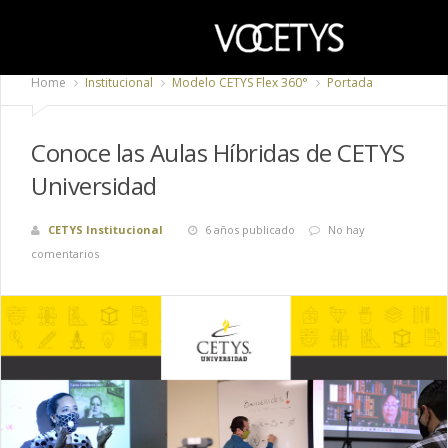
Home
Institucional
Modelo CETYS Flex 360°
Portada
Conoce las Aulas Híbridas de CETYS
Universidad
CETYS Institucional
6 años publicado
No hay
comentarios