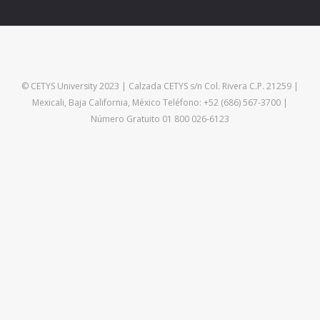
© CETYS University 2023 | Calzada CETYS s/n Col. Rivera C.P. 21259 |
Mexicali, Baja California, México Teléfono: +52 (686) 567-3700 |
Número Gratuito 01 800 026-6123